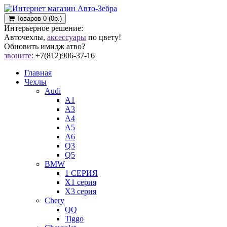
Товаров 0 (0р.)
Интерьерное решение:
Авточехлы,
аксессуары
по цвету!
Обновить имидж атво?
звоните:
+7(812)906-37-16
Главная
Чехлы
Audi
A1
A3
A4
A5
A6
Q3
Q5
BMW
1 СЕРИЯ
X1 серия
X3 серия
Chery
QQ
Tiggo