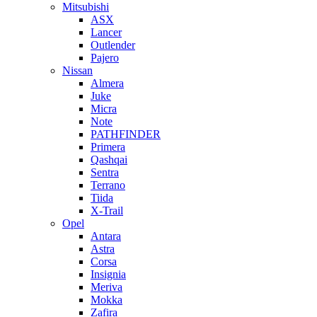
Mitsubishi
ASX
Lancer
Outlender
Pajero
Nissan
Almera
Juke
Micra
Note
PATHFINDER
Primera
Qashqai
Sentra
Terrano
Tiida
X-Trail
Opel
Antara
Astra
Corsa
Insignia
Meriva
Mokka
Zafira