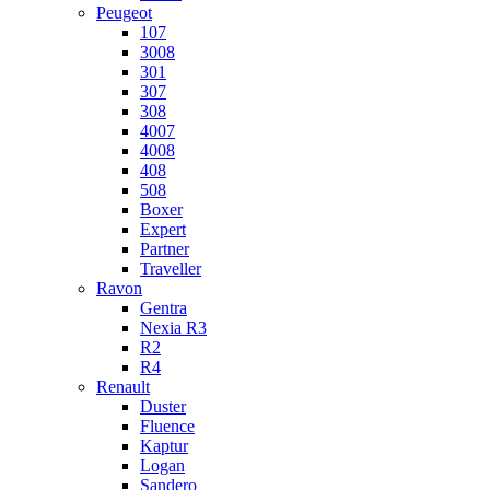
Peugeot
107
3008
301
307
308
4007
4008
408
508
Boxer
Expert
Partner
Traveller
Ravon
Gentra
Nexia R3
R2
R4
Renault
Duster
Fluence
Kaptur
Logan
Sandero