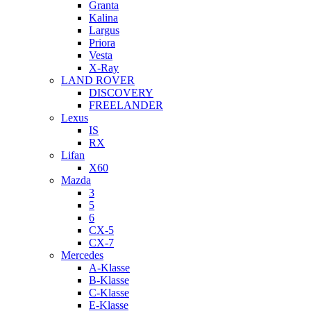
Granta
Kalina
Largus
Priora
Vesta
X-Ray
LAND ROVER
DISCOVERY
FREELANDER
Lexus
IS
RX
Lifan
X60
Mazda
3
5
6
CX-5
CX-7
Mercedes
A-Klasse
B-Klasse
C-Klasse
E-Klasse