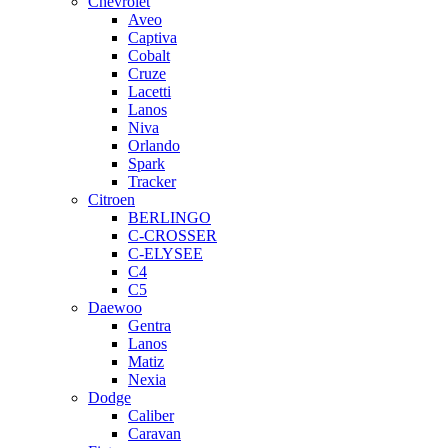
Chevrolet
Aveo
Captiva
Cobalt
Cruze
Lacetti
Lanos
Niva
Orlando
Spark
Tracker
Citroen
BERLINGO
C-CROSSER
C-ELYSEE
C4
C5
Daewoo
Gentra
Lanos
Matiz
Nexia
Dodge
Caliber
Caravan