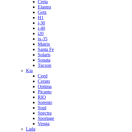
Creta
Elantra
Getz
H1
i-30
i-40
i20
ix-35
Matrix
Santa Fe
Solaris
Sonata
Tucson
Kia
Ceed
Cerato
Optima
Picanto
RIO
Sorento
Soul
Spectra
Sportage
Venga
Lada