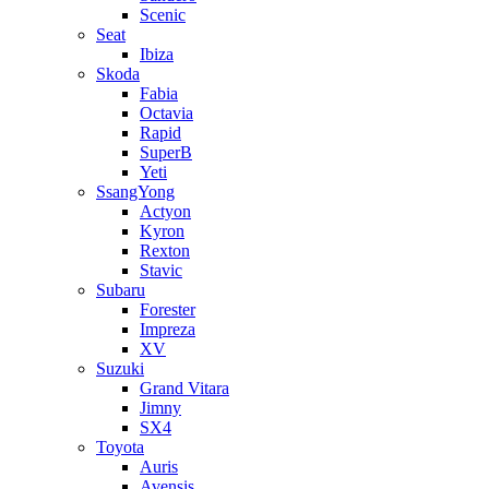
Scenic
Seat
Ibiza
Skoda
Fabia
Octavia
Rapid
SuperB
Yeti
SsangYong
Actyon
Kyron
Rexton
Stavic
Subaru
Forester
Impreza
XV
Suzuki
Grand Vitara
Jimny
SX4
Toyota
Auris
Avensis