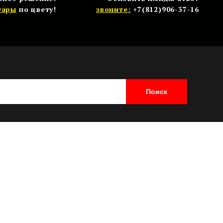
уары
по цвету!
звоните:
+7(812)906-37-16
Поиск