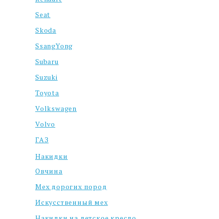
Seat
Skoda
SsangYong
Subaru
Suzuki
Toyota
Volkswagen
Volvo
ГАЗ
Накидки
Овчина
Мех дорогих пород
Искусственный мех
Накидки на детское кресло