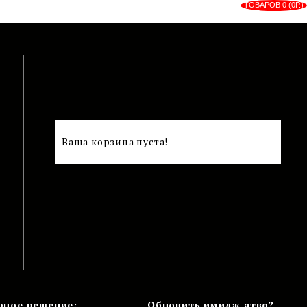
ТОВАРОВ 0 (0Р.)
Ваша корзина пуста!
рное решение:
Обновить имидж атво?