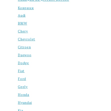
Коврики
Audi
BMW
Chery
Chevrolet
Citroen
Daewoo
Dodge
Fiat
Ford
Geely
Honda
Hyundai
Kia