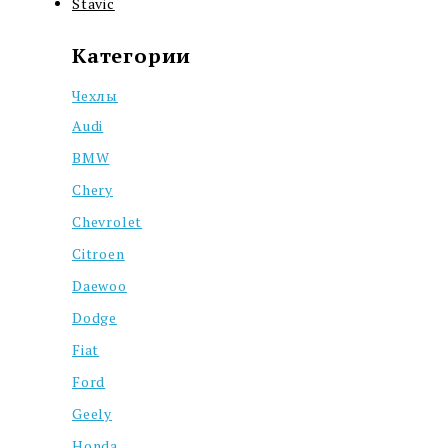
Stavic
Категории
Чехлы
Audi
BMW
Chery
Chevrolet
Citroen
Daewoo
Dodge
Fiat
Ford
Geely
Honda