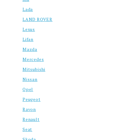
Lada
LAND ROVER
Lexus
Lifan
Mazda
Mercedes
Mitsubishi
Nissan
Opel
Peugeot
Ravon
Renault
Seat
Skoda