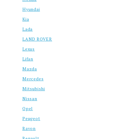
Hyundai
Kia
Lada
LAND ROVER
Lexus
Lifan
Mazda
Mercedes
Mitsubishi
Nissan
Opel
Peugeot
Ravon
Renault