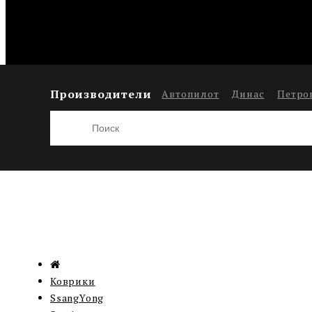
Производители
Автопилот
Динас
Петро
Коврики
SsangYong