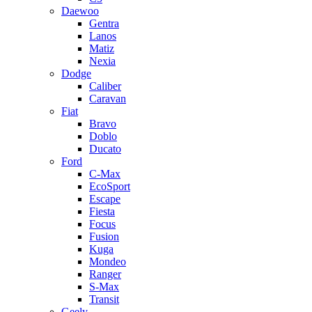
Daewoo
Gentra
Lanos
Matiz
Nexia
Dodge
Caliber
Caravan
Fiat
Bravo
Doblo
Ducato
Ford
C-Max
EcoSport
Escape
Fiesta
Focus
Fusion
Kuga
Mondeo
Ranger
S-Max
Transit
Geely