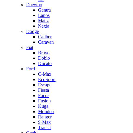
Daewoo
Gentra
Lanos
Matiz
Nexia
Dodge
Caliber
Caravan
Fiat
Bravo
Doblo
Ducato
Ford
C-Max
EcoSport
Escape
Fiesta
Focus
Fusion
Kuga
Mondeo
Ranger
S-Max
Transit
Geely