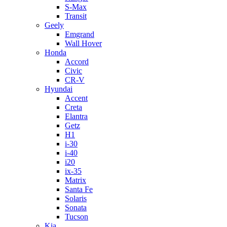
S-Max
Transit
Geely
Emgrand
Wall Hover
Honda
Accord
Civic
CR-V
Hyundai
Accent
Creta
Elantra
Getz
H1
i-30
i-40
i20
ix-35
Matrix
Santa Fe
Solaris
Sonata
Tucson
Kia