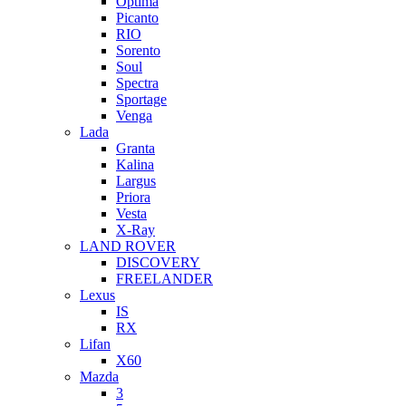
Optima
Picanto
RIO
Sorento
Soul
Spectra
Sportage
Venga
Lada
Granta
Kalina
Largus
Priora
Vesta
X-Ray
LAND ROVER
DISCOVERY
FREELANDER
Lexus
IS
RX
Lifan
X60
Mazda
3