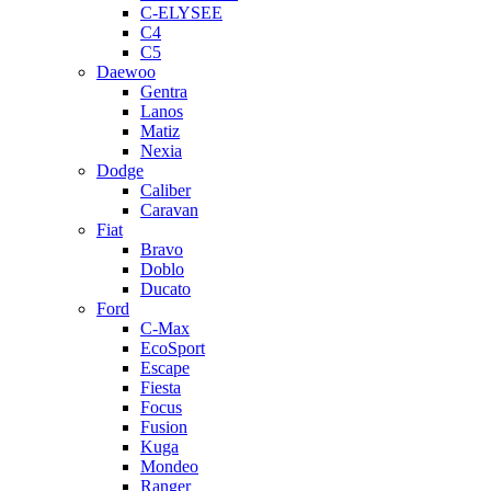
C-ELYSEE
C4
C5
Daewoo
Gentra
Lanos
Matiz
Nexia
Dodge
Caliber
Caravan
Fiat
Bravo
Doblo
Ducato
Ford
C-Max
EcoSport
Escape
Fiesta
Focus
Fusion
Kuga
Mondeo
Ranger