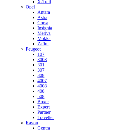
X-Trail
Opel
Antara
Astra
Corsa
Insignia
Meriva
Mokka
Zafira
Peugeot
107
3008
301
307
308
4007
4008
408
508
Boxer
Expert
Partner
Traveller
Ravon
Gentra