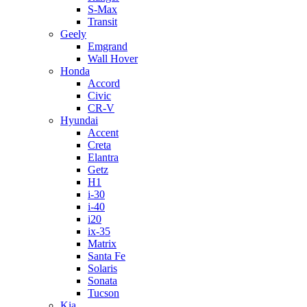
S-Max
Transit
Geely
Emgrand
Wall Hover
Honda
Accord
Civic
CR-V
Hyundai
Accent
Creta
Elantra
Getz
H1
i-30
i-40
i20
ix-35
Matrix
Santa Fe
Solaris
Sonata
Tucson
Kia