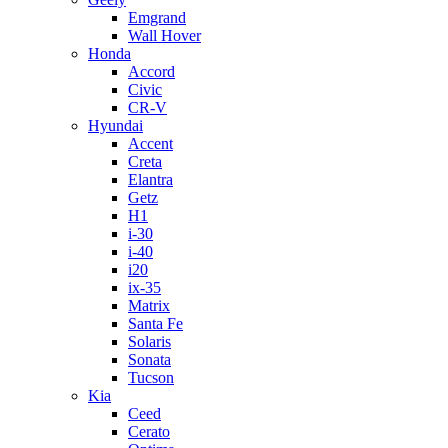
Emgrand
Wall Hover
Honda
Accord
Civic
CR-V
Hyundai
Accent
Creta
Elantra
Getz
H1
i-30
i-40
i20
ix-35
Matrix
Santa Fe
Solaris
Sonata
Tucson
Kia
Ceed
Cerato