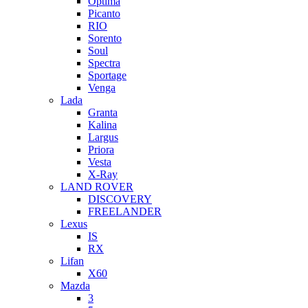
Optima
Picanto
RIO
Sorento
Soul
Spectra
Sportage
Venga
Lada
Granta
Kalina
Largus
Priora
Vesta
X-Ray
LAND ROVER
DISCOVERY
FREELANDER
Lexus
IS
RX
Lifan
X60
Mazda
3