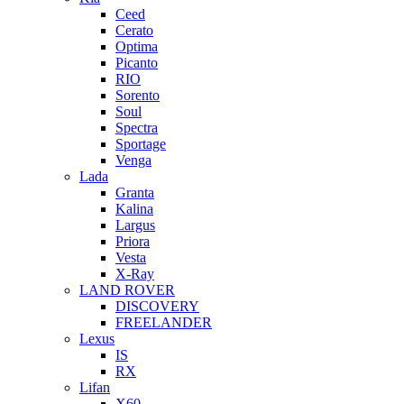
Ceed
Cerato
Optima
Picanto
RIO
Sorento
Soul
Spectra
Sportage
Venga
Lada
Granta
Kalina
Largus
Priora
Vesta
X-Ray
LAND ROVER
DISCOVERY
FREELANDER
Lexus
IS
RX
Lifan
X60