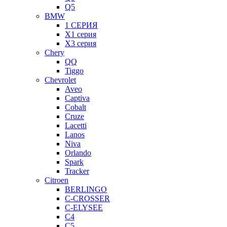
Q5
BMW
1 СЕРИЯ
X1 серия
X3 серия
Chery
QQ
Tiggo
Chevrolet
Aveo
Captiva
Cobalt
Cruze
Lacetti
Lanos
Niva
Orlando
Spark
Tracker
Citroen
BERLINGO
C-CROSSER
C-ELYSEE
C4
C5