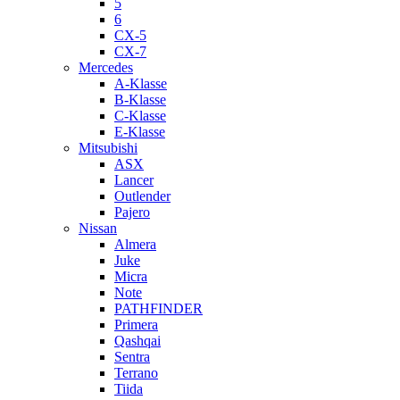
5
6
CX-5
CX-7
Mercedes
A-Klasse
B-Klasse
C-Klasse
E-Klasse
Mitsubishi
ASX
Lancer
Outlender
Pajero
Nissan
Almera
Juke
Micra
Note
PATHFINDER
Primera
Qashqai
Sentra
Terrano
Tiida