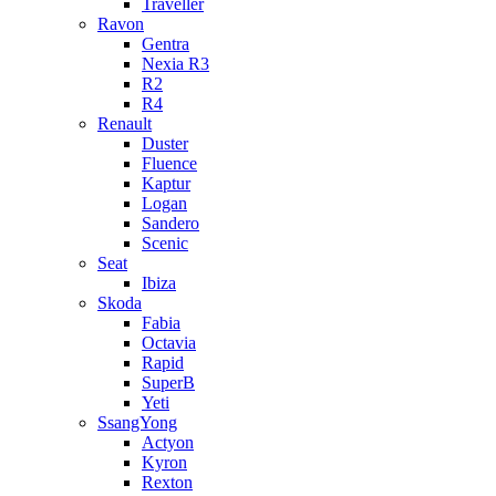
Traveller
Ravon
Gentra
Nexia R3
R2
R4
Renault
Duster
Fluence
Kaptur
Logan
Sandero
Scenic
Seat
Ibiza
Skoda
Fabia
Octavia
Rapid
SuperB
Yeti
SsangYong
Actyon
Kyron
Rexton