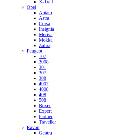
X-Trail
Opel
Antara
Astra
Corsa
Insignia
Meriva
Mokka
Zafira
Peugeot
107
3008
301
307
308
4007
4008
408
508
Boxer
Expert
Partner
Traveller
Ravon
Gentra