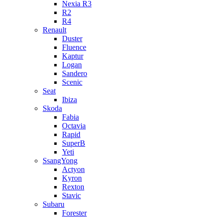
Nexia R3
R2
R4
Renault
Duster
Fluence
Kaptur
Logan
Sandero
Scenic
Seat
Ibiza
Skoda
Fabia
Octavia
Rapid
SuperB
Yeti
SsangYong
Actyon
Kyron
Rexton
Stavic
Subaru
Forester