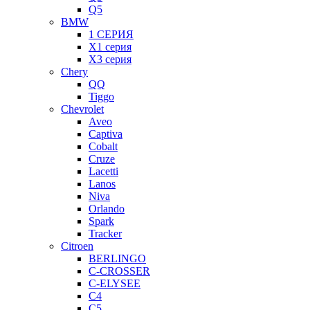
Q5
BMW
1 СЕРИЯ
X1 серия
X3 серия
Chery
QQ
Tiggo
Chevrolet
Aveo
Captiva
Cobalt
Cruze
Lacetti
Lanos
Niva
Orlando
Spark
Tracker
Citroen
BERLINGO
C-CROSSER
C-ELYSEE
C4
C5