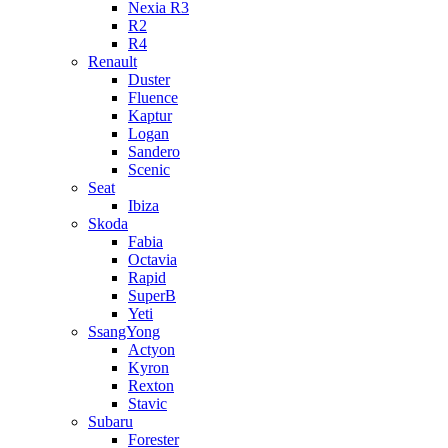
Nexia R3
R2
R4
Renault
Duster
Fluence
Kaptur
Logan
Sandero
Scenic
Seat
Ibiza
Skoda
Fabia
Octavia
Rapid
SuperB
Yeti
SsangYong
Actyon
Kyron
Rexton
Stavic
Subaru
Forester