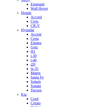
Emgrand
Wall Hover
Honda
Accord
Civic
CR-V
Hyundai
Accent
Creta
Elantra
Getz
H1
i-30
i-40
i20
ix-35
Matrix
Santa Fe
Solaris
Sonata
Tucson
Kia
Ceed
Cerato