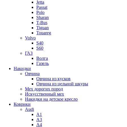
Jetta
Passat
Polo
Sharan
T-Bus
Tiguan
Touareg
Volvo
S40
S60
ГАЗ
Волга
Газель
Накидки
Овчина
Овчина из кусков
Овчина из цельной шкуры
Мех дорогих пород
Искусственный мех
Накидки на детское кресло
Коврики
Audi
A1
A3
A4