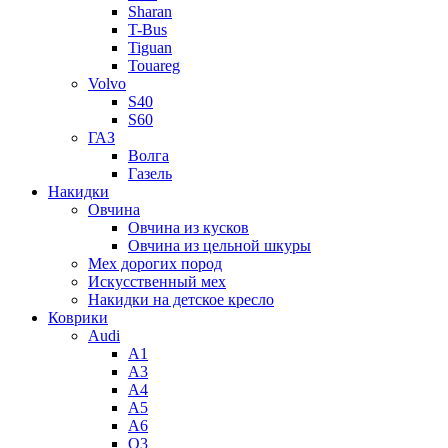
Sharan
T-Bus
Tiguan
Touareg
Volvo
S40
S60
ГАЗ
Волга
Газель
Накидки
Овчина
Овчина из кусков
Овчина из цельной шкуры
Мех дорогих пород
Искусственный мех
Накидки на детское кресло
Коврики
Audi
A1
A3
A4
A5
A6
Q3