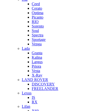
Ceed
Cerato
Optima
Picanto
RIO
Sorento
Soul
Spectra
Sportage
Venga
Lada
Granta
Kalina
Largus
Priora
Vesta
X-Ray
LAND ROVER
DISCOVERY
FREELANDER
Lexus
IS
RX
Lifan
X60