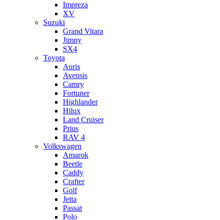
Impreza
XV
Suzuki
Grand Vitara
Jimny
SX4
Toyota
Auris
Avensis
Camry
Fortuner
Highlander
Hilux
Land Cruiser
Prius
RAV 4
Volkswagen
Amarok
Beetle
Caddy
Crafter
Golf
Jetta
Passat
Polo