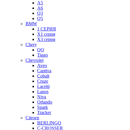
A5
A6
Q3
Q5
BMW
1 СЕРИЯ
X1 серия
X3 серия
Chery
QQ
Tiggo
Chevrolet
Aveo
Captiva
Cobalt
Cruze
Lacetti
Lanos
Niva
Orlando
Spark
Tracker
Citroen
BERLINGO
C-CROSSER