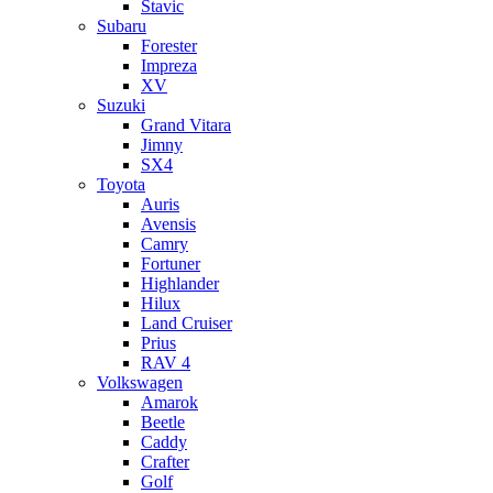
Stavic
Subaru
Forester
Impreza
XV
Suzuki
Grand Vitara
Jimny
SX4
Toyota
Auris
Avensis
Camry
Fortuner
Highlander
Hilux
Land Cruiser
Prius
RAV 4
Volkswagen
Amarok
Beetle
Caddy
Crafter
Golf