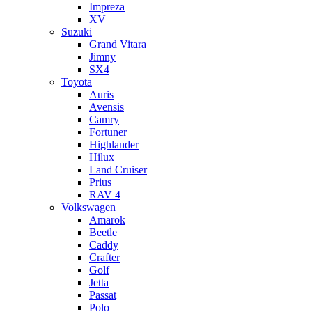
Impreza
XV
Suzuki
Grand Vitara
Jimny
SX4
Toyota
Auris
Avensis
Camry
Fortuner
Highlander
Hilux
Land Cruiser
Prius
RAV 4
Volkswagen
Amarok
Beetle
Caddy
Crafter
Golf
Jetta
Passat
Polo