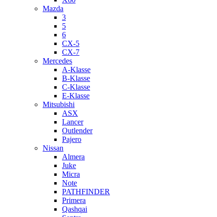
Mazda
3
5
6
CX-5
CX-7
Mercedes
A-Klasse
B-Klasse
C-Klasse
E-Klasse
Mitsubishi
ASX
Lancer
Outlender
Pajero
Nissan
Almera
Juke
Micra
Note
PATHFINDER
Primera
Qashqai