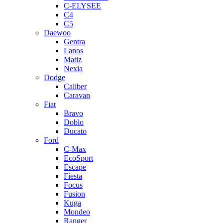
C-ELYSEE
C4
C5
Daewoo
Gentra
Lanos
Matiz
Nexia
Dodge
Caliber
Caravan
Fiat
Bravo
Doblo
Ducato
Ford
C-Max
EcoSport
Escape
Fiesta
Focus
Fusion
Kuga
Mondeo
Ranger