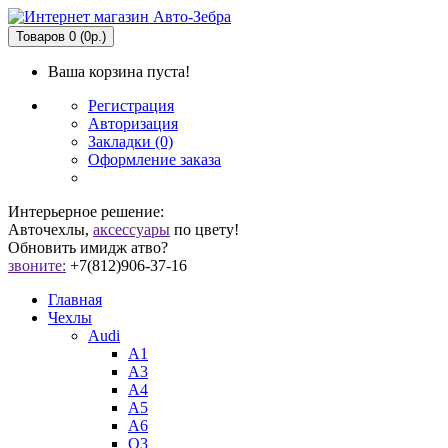
Товаров 0 (0р.)
Ваша корзина пуста!
Регистрация
Авторизация
Закладки (0)
Оформление заказа
Интерьерное решение:
Авточехлы,
аксессуары
по цвету!
Обновить имидж атво?
звоните:
+7(812)906-37-16
Главная
Чехлы
Audi
A1
A3
A4
A5
A6
Q3