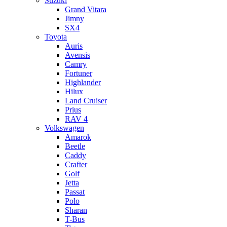
Suzuki
Grand Vitara
Jimny
SX4
Toyota
Auris
Avensis
Camry
Fortuner
Highlander
Hilux
Land Cruiser
Prius
RAV 4
Volkswagen
Amarok
Beetle
Caddy
Crafter
Golf
Jetta
Passat
Polo
Sharan
T-Bus