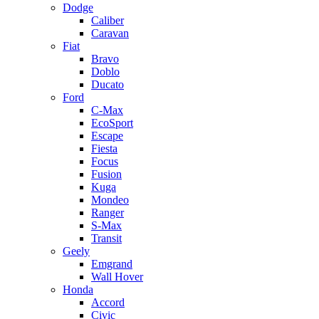
Dodge
Caliber
Caravan
Fiat
Bravo
Doblo
Ducato
Ford
C-Max
EcoSport
Escape
Fiesta
Focus
Fusion
Kuga
Mondeo
Ranger
S-Max
Transit
Geely
Emgrand
Wall Hover
Honda
Accord
Civic