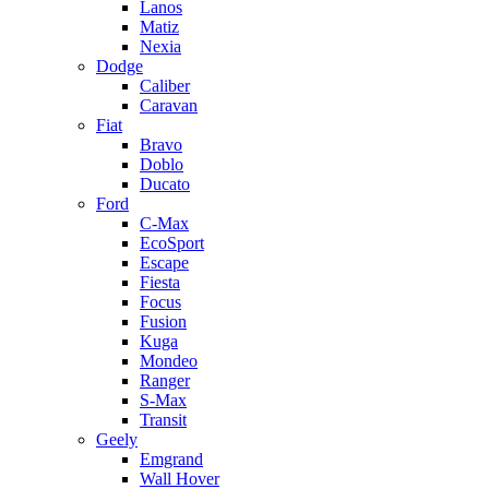
Lanos
Matiz
Nexia
Dodge
Caliber
Caravan
Fiat
Bravo
Doblo
Ducato
Ford
C-Max
EcoSport
Escape
Fiesta
Focus
Fusion
Kuga
Mondeo
Ranger
S-Max
Transit
Geely
Emgrand
Wall Hover