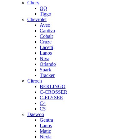
Chery
QQ
Tiggo
Chevrolet
Aveo
Captiva
Cobalt
Cruze
Lacetti
Lanos
Niva
Orlando
Spark
Tracker
Citroen
BERLINGO
C-CROSSER
C-ELYSEE
C4
C5
Daewoo
Gentra
Lanos
Matiz
Nexia