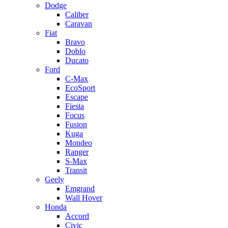
Dodge
Caliber
Caravan
Fiat
Bravo
Doblo
Ducato
Ford
C-Max
EcoSport
Escape
Fiesta
Focus
Fusion
Kuga
Mondeo
Ranger
S-Max
Transit
Geely
Emgrand
Wall Hover
Honda
Accord
Civic