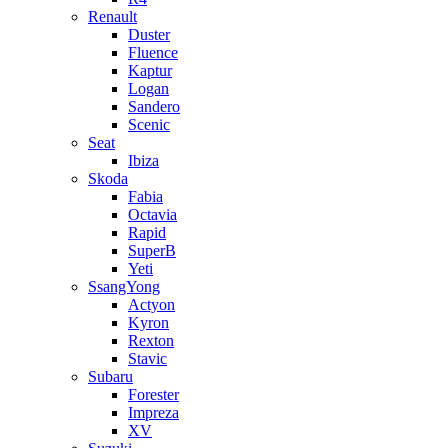
Renault
Duster
Fluence
Kaptur
Logan
Sandero
Scenic
Seat
Ibiza
Skoda
Fabia
Octavia
Rapid
SuperB
Yeti
SsangYong
Actyon
Kyron
Rexton
Stavic
Subaru
Forester
Impreza
XV