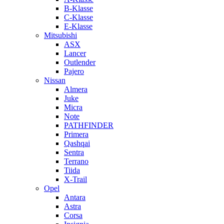
B-Klasse
C-Klasse
E-Klasse
Mitsubishi
ASX
Lancer
Outlender
Pajero
Nissan
Almera
Juke
Micra
Note
PATHFINDER
Primera
Qashqai
Sentra
Terrano
Tiida
X-Trail
Opel
Antara
Astra
Corsa