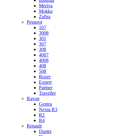
Insignia
Meriva
Mokka
Zafira
Peugeot
107
3008
301
307
308
4007
4008
408
508
Boxer
Expert
Partner
Traveller
Ravon
Gentra
Nexia R3
R2
R4
Renault
Duster