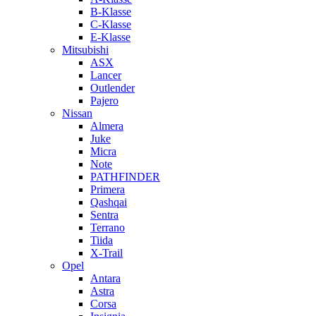
B-Klasse
C-Klasse
E-Klasse
Mitsubishi
ASX
Lancer
Outlender
Pajero
Nissan
Almera
Juke
Micra
Note
PATHFINDER
Primera
Qashqai
Sentra
Terrano
Tiida
X-Trail
Opel
Antara
Astra
Corsa