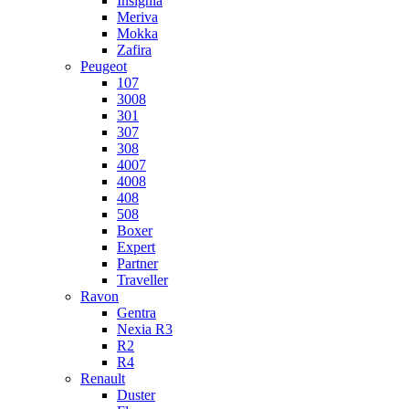
Insignia
Meriva
Mokka
Zafira
Peugeot
107
3008
301
307
308
4007
4008
408
508
Boxer
Expert
Partner
Traveller
Ravon
Gentra
Nexia R3
R2
R4
Renault
Duster