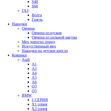
S40
S60
ГАЗ
Волга
Газель
Накидки
Овчина
Овчина из кусков
Овчина из цельной шкуры
Мех дорогих пород
Искусственный мех
Накидки на детское кресло
Коврики
Audi
A1
A3
A4
A5
A6
Q3
Q5
BMW
1 СЕРИЯ
X1 серия
X3 серия