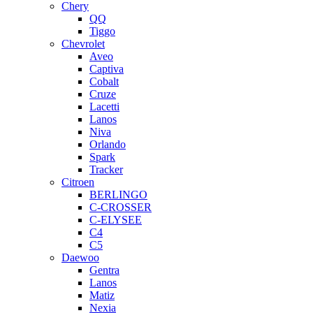
Chery
QQ
Tiggo
Chevrolet
Aveo
Captiva
Cobalt
Cruze
Lacetti
Lanos
Niva
Orlando
Spark
Tracker
Citroen
BERLINGO
C-CROSSER
C-ELYSEE
C4
C5
Daewoo
Gentra
Lanos
Matiz
Nexia