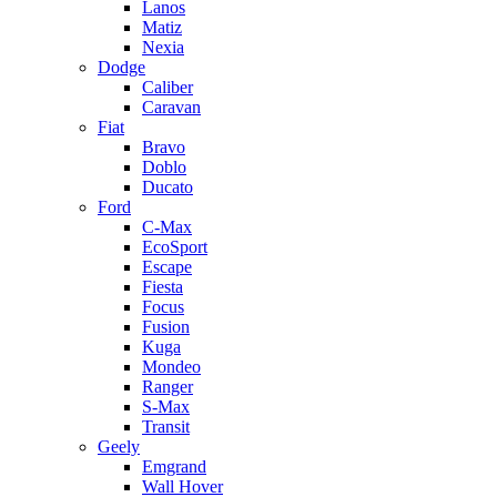
Lanos
Matiz
Nexia
Dodge
Caliber
Caravan
Fiat
Bravo
Doblo
Ducato
Ford
C-Max
EcoSport
Escape
Fiesta
Focus
Fusion
Kuga
Mondeo
Ranger
S-Max
Transit
Geely
Emgrand
Wall Hover