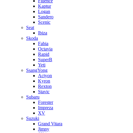
Fluence
Kaptur
Logan
Sandero
Scenic
Seat
Ibiza
Skoda
Fabia
Octavia
Rapid
SuperB
Yeti
SsangYong
Actyon
Kyron
Rexton
Stavic
Subaru
Forester
Impreza
XV
Suzuki
Grand Vitara
Jimny