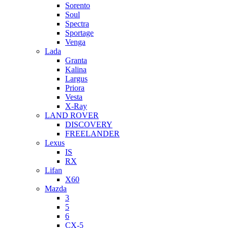
Sorento
Soul
Spectra
Sportage
Venga
Lada
Granta
Kalina
Largus
Priora
Vesta
X-Ray
LAND ROVER
DISCOVERY
FREELANDER
Lexus
IS
RX
Lifan
X60
Mazda
3
5
6
CX-5