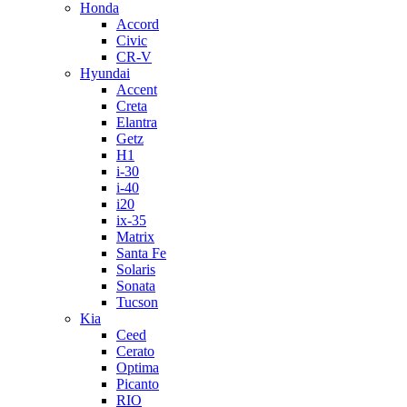
Honda
Accord
Civic
CR-V
Hyundai
Accent
Creta
Elantra
Getz
H1
i-30
i-40
i20
ix-35
Matrix
Santa Fe
Solaris
Sonata
Tucson
Kia
Ceed
Cerato
Optima
Picanto
RIO