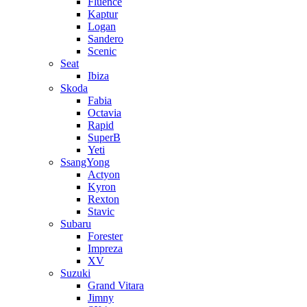
Fluence
Kaptur
Logan
Sandero
Scenic
Seat
Ibiza
Skoda
Fabia
Octavia
Rapid
SuperB
Yeti
SsangYong
Actyon
Kyron
Rexton
Stavic
Subaru
Forester
Impreza
XV
Suzuki
Grand Vitara
Jimny