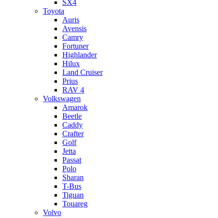
SX4
Toyota
Auris
Avensis
Camry
Fortuner
Highlander
Hilux
Land Cruiser
Prius
RAV 4
Volkswagen
Amarok
Beetle
Caddy
Crafter
Golf
Jetta
Passat
Polo
Sharan
T-Bus
Tiguan
Touareg
Volvo