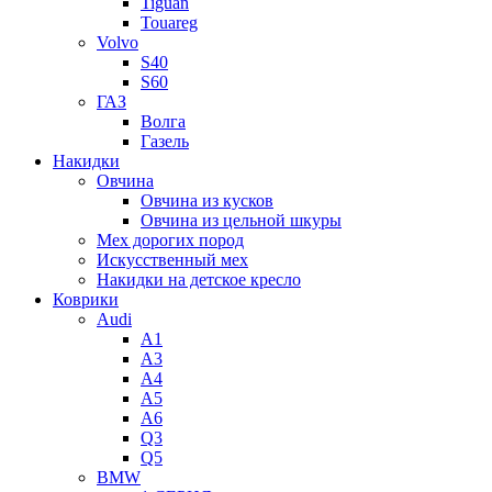
Tiguan
Touareg
Volvo
S40
S60
ГАЗ
Волга
Газель
Накидки
Овчина
Овчина из кусков
Овчина из цельной шкуры
Мех дорогих пород
Искусственный мех
Накидки на детское кресло
Коврики
Audi
A1
A3
A4
A5
A6
Q3
Q5
BMW