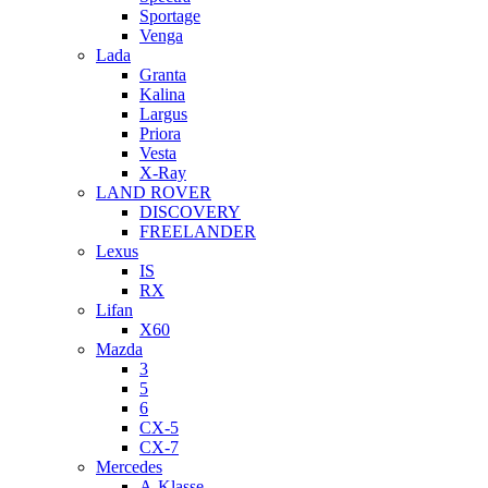
Sportage
Venga
Lada
Granta
Kalina
Largus
Priora
Vesta
X-Ray
LAND ROVER
DISCOVERY
FREELANDER
Lexus
IS
RX
Lifan
X60
Mazda
3
5
6
CX-5
CX-7
Mercedes
A-Klasse