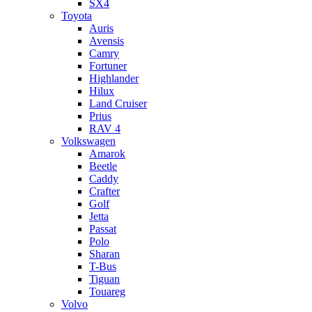
SX4
Toyota
Auris
Avensis
Camry
Fortuner
Highlander
Hilux
Land Cruiser
Prius
RAV 4
Volkswagen
Amarok
Beetle
Caddy
Crafter
Golf
Jetta
Passat
Polo
Sharan
T-Bus
Tiguan
Touareg
Volvo