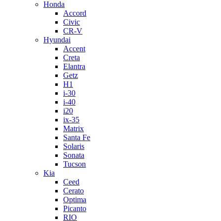
Honda
Accord
Civic
CR-V
Hyundai
Accent
Creta
Elantra
Getz
H1
i-30
i-40
i20
ix-35
Matrix
Santa Fe
Solaris
Sonata
Tucson
Kia
Ceed
Cerato
Optima
Picanto
RIO