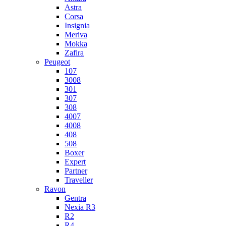
Astra
Corsa
Insignia
Meriva
Mokka
Zafira
Peugeot
107
3008
301
307
308
4007
4008
408
508
Boxer
Expert
Partner
Traveller
Ravon
Gentra
Nexia R3
R2
R4