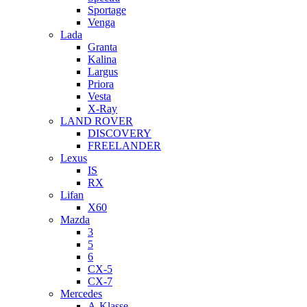
Sportage
Venga
Lada
Granta
Kalina
Largus
Priora
Vesta
X-Ray
LAND ROVER
DISCOVERY
FREELANDER
Lexus
IS
RX
Lifan
X60
Mazda
3
5
6
CX-5
CX-7
Mercedes
A-Klasse