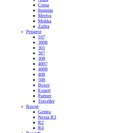
Corsa
Insignia
Meriva
Mokka
Zafira
Peugeot
107
3008
301
307
308
4007
4008
408
508
Boxer
Expert
Partner
Traveller
Ravon
Gentra
Nexia R3
R2
R4