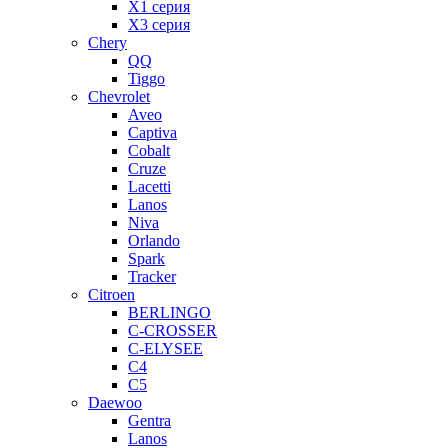
X1 серия
X3 серия
Chery
QQ
Tiggo
Chevrolet
Aveo
Captiva
Cobalt
Cruze
Lacetti
Lanos
Niva
Orlando
Spark
Tracker
Citroen
BERLINGO
C-CROSSER
C-ELYSEE
C4
C5
Daewoo
Gentra
Lanos