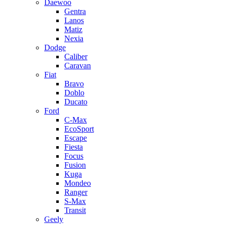
Daewoo
Gentra
Lanos
Matiz
Nexia
Dodge
Caliber
Caravan
Fiat
Bravo
Doblo
Ducato
Ford
C-Max
EcoSport
Escape
Fiesta
Focus
Fusion
Kuga
Mondeo
Ranger
S-Max
Transit
Geely