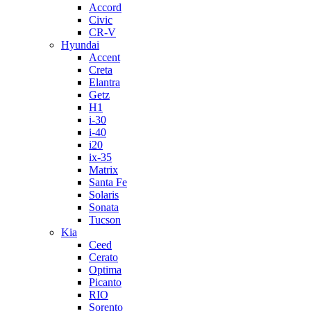
Accord
Civic
CR-V
Hyundai
Accent
Creta
Elantra
Getz
H1
i-30
i-40
i20
ix-35
Matrix
Santa Fe
Solaris
Sonata
Tucson
Kia
Ceed
Cerato
Optima
Picanto
RIO
Sorento