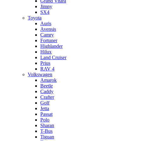
Grand Vitara
Jimny
SX4
Toyota
Auris
Avensis
Camry
Fortuner
Highlander
Hilux
Land Cruiser
Prius
RAV 4
Volkswagen
Amarok
Beetle
Caddy
Crafter
Golf
Jetta
Passat
Polo
Sharan
T-Bus
Tiguan