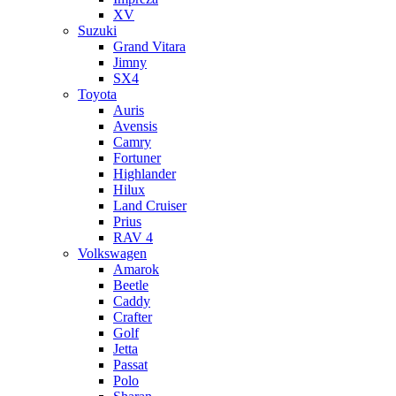
XV
Suzuki
Grand Vitara
Jimny
SX4
Toyota
Auris
Avensis
Camry
Fortuner
Highlander
Hilux
Land Cruiser
Prius
RAV 4
Volkswagen
Amarok
Beetle
Caddy
Crafter
Golf
Jetta
Passat
Polo