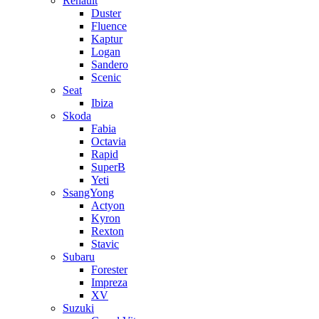
Renault
Duster
Fluence
Kaptur
Logan
Sandero
Scenic
Seat
Ibiza
Skoda
Fabia
Octavia
Rapid
SuperB
Yeti
SsangYong
Actyon
Kyron
Rexton
Stavic
Subaru
Forester
Impreza
XV
Suzuki