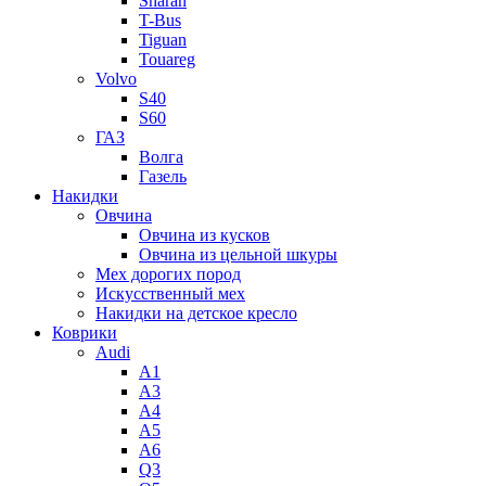
Sharan
T-Bus
Tiguan
Touareg
Volvo
S40
S60
ГАЗ
Волга
Газель
Накидки
Овчина
Овчина из кусков
Овчина из цельной шкуры
Мех дорогих пород
Искусственный мех
Накидки на детское кресло
Коврики
Audi
A1
A3
A4
A5
A6
Q3