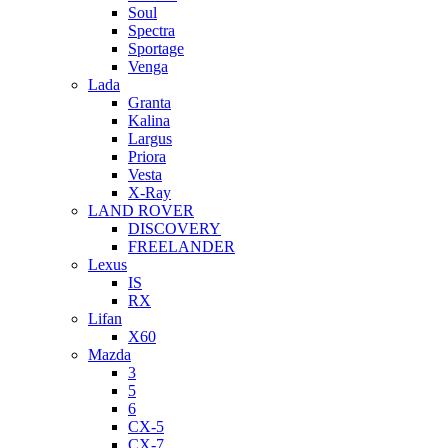
Soul
Spectra
Sportage
Venga
Lada
Granta
Kalina
Largus
Priora
Vesta
X-Ray
LAND ROVER
DISCOVERY
FREELANDER
Lexus
IS
RX
Lifan
X60
Mazda
3
5
6
CX-5
CX-7