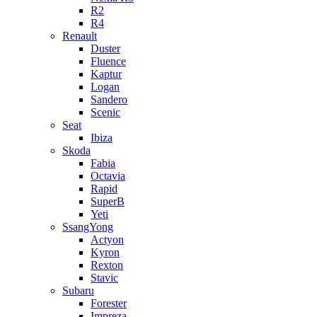
R2
R4
Renault
Duster
Fluence
Kaptur
Logan
Sandero
Scenic
Seat
Ibiza
Skoda
Fabia
Octavia
Rapid
SuperB
Yeti
SsangYong
Actyon
Kyron
Rexton
Stavic
Subaru
Forester
Impreza