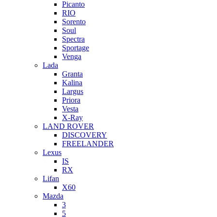
Picanto
RIO
Sorento
Soul
Spectra
Sportage
Venga
Lada
Granta
Kalina
Largus
Priora
Vesta
X-Ray
LAND ROVER
DISCOVERY
FREELANDER
Lexus
IS
RX
Lifan
X60
Mazda
3
5