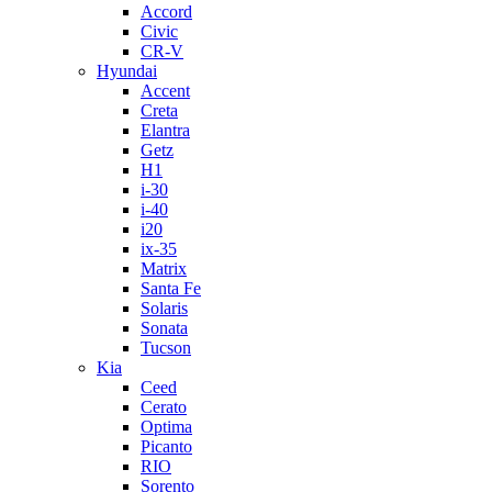
Accord
Civic
CR-V
Hyundai
Accent
Creta
Elantra
Getz
H1
i-30
i-40
i20
ix-35
Matrix
Santa Fe
Solaris
Sonata
Tucson
Kia
Ceed
Cerato
Optima
Picanto
RIO
Sorento