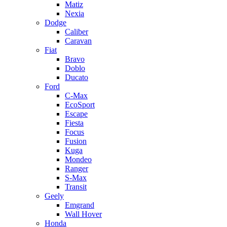
Matiz
Nexia
Dodge
Caliber
Caravan
Fiat
Bravo
Doblo
Ducato
Ford
C-Max
EcoSport
Escape
Fiesta
Focus
Fusion
Kuga
Mondeo
Ranger
S-Max
Transit
Geely
Emgrand
Wall Hover
Honda