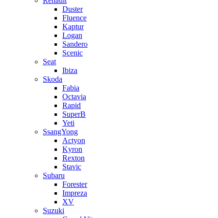
Renault
Duster
Fluence
Kaptur
Logan
Sandero
Scenic
Seat
Ibiza
Skoda
Fabia
Octavia
Rapid
SuperB
Yeti
SsangYong
Actyon
Kyron
Rexton
Stavic
Subaru
Forester
Impreza
XV
Suzuki