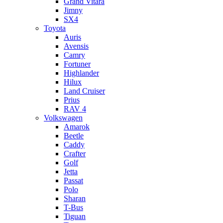
Grand Vitara
Jimny
SX4
Toyota
Auris
Avensis
Camry
Fortuner
Highlander
Hilux
Land Cruiser
Prius
RAV 4
Volkswagen
Amarok
Beetle
Caddy
Crafter
Golf
Jetta
Passat
Polo
Sharan
T-Bus
Tiguan