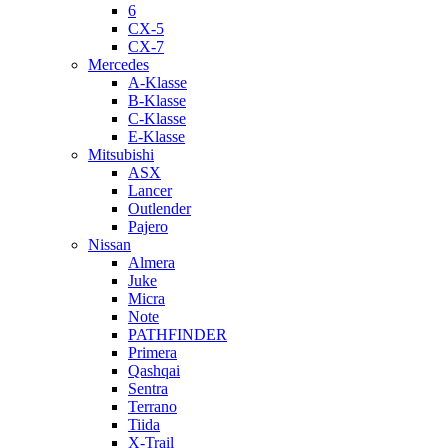
6
CX-5
CX-7
Mercedes
A-Klasse
B-Klasse
C-Klasse
E-Klasse
Mitsubishi
ASX
Lancer
Outlender
Pajero
Nissan
Almera
Juke
Micra
Note
PATHFINDER
Primera
Qashqai
Sentra
Terrano
Tiida
X-Trail