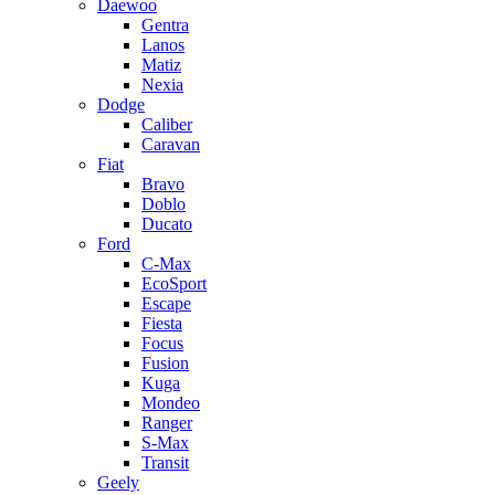
Daewoo
Gentra
Lanos
Matiz
Nexia
Dodge
Caliber
Caravan
Fiat
Bravo
Doblo
Ducato
Ford
C-Max
EcoSport
Escape
Fiesta
Focus
Fusion
Kuga
Mondeo
Ranger
S-Max
Transit
Geely