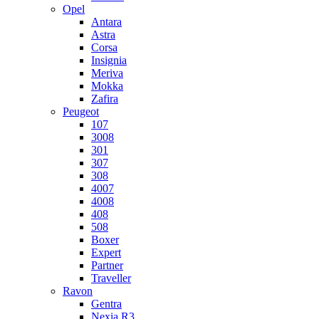
Opel
Antara
Astra
Corsa
Insignia
Meriva
Mokka
Zafira
Peugeot
107
3008
301
307
308
4007
4008
408
508
Boxer
Expert
Partner
Traveller
Ravon
Gentra
Nexia R3