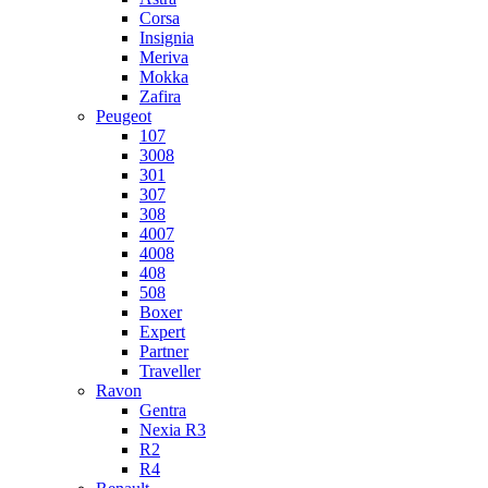
Corsa
Insignia
Meriva
Mokka
Zafira
Peugeot
107
3008
301
307
308
4007
4008
408
508
Boxer
Expert
Partner
Traveller
Ravon
Gentra
Nexia R3
R2
R4