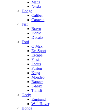
Matiz
Nexia
Dodge
Caliber
Caravan
Fiat
Bravo
Doblo
Ducato
Ford
C-Max
EcoSport
Escape
Fiesta
Focus
Fusion
Kuga
Mondeo
Ranger
S-Max
Transit
Geely
Emgrand
Wall Hover
Honda