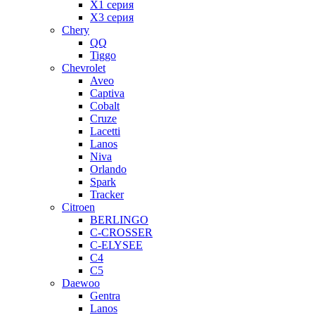
X1 серия
X3 серия
Chery
QQ
Tiggo
Chevrolet
Aveo
Captiva
Cobalt
Cruze
Lacetti
Lanos
Niva
Orlando
Spark
Tracker
Citroen
BERLINGO
C-CROSSER
C-ELYSEE
C4
C5
Daewoo
Gentra
Lanos