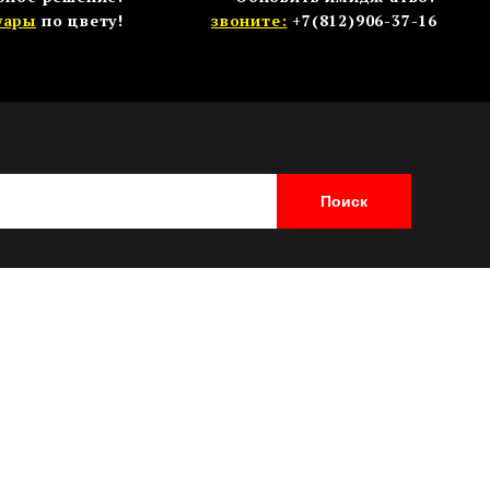
уары
по цвету!
звоните:
+7(812)906-37-16
Поиск