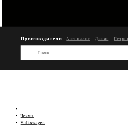
Производители
Автопилот
Динас
Петро
Чехлы
Volkswagen