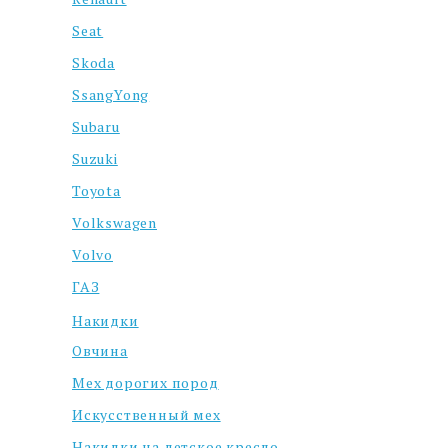
Seat
Skoda
SsangYong
Subaru
Suzuki
Toyota
Volkswagen
Volvo
ГАЗ
Накидки
Овчина
Мех дорогих пород
Искусственный мех
Накидки на детское кресло