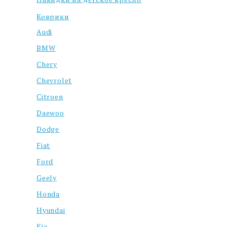
Коврики
Audi
BMW
Chery
Chevrolet
Citroen
Daewoo
Dodge
Fiat
Ford
Geely
Honda
Hyundai
Kia