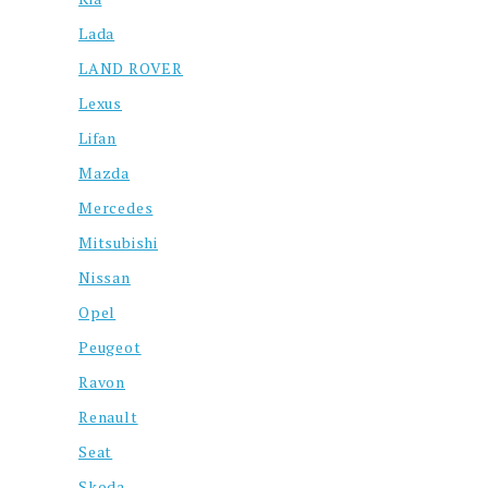
Lada
LAND ROVER
Lexus
Lifan
Mazda
Mercedes
Mitsubishi
Nissan
Opel
Peugeot
Ravon
Renault
Seat
Skoda