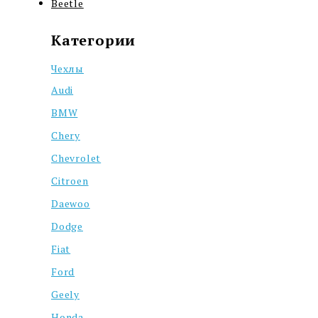
Beetle
Категории
Чехлы
Audi
BMW
Chery
Chevrolet
Citroen
Daewoo
Dodge
Fiat
Ford
Geely
Honda