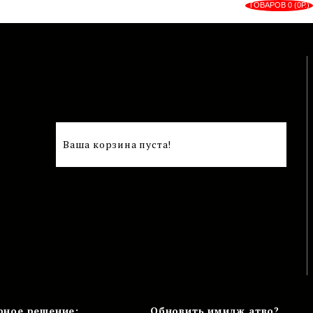
ТОВАРОВ 0 (0Р.)
Ваша корзина пуста!
рное решение:
Обновить имидж атво?