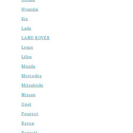
Hyundai
Kia
Lada
LAND ROVER
Lexus
Lifan
Mazda
Mercedes
Mitsubishi
Nissan
Opel
Peugeot
Ravon
Renault