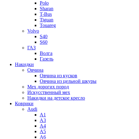
Polo
Sharan
T-Bus
Tiguan
Touareg
Volvo
S40
S60
ГАЗ
Волга
Газель
Накидки
Овчина
Овчина из кусков
Овчина из цельной шкуры
Мех дорогих пород
Искусственный мех
Накидки на детское кресло
Коврики
Audi
A1
A3
A4
A5
A6