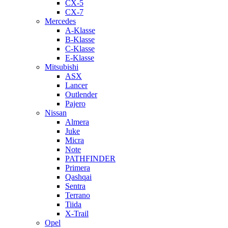
CX-5
CX-7
Mercedes
A-Klasse
B-Klasse
C-Klasse
E-Klasse
Mitsubishi
ASX
Lancer
Outlender
Pajero
Nissan
Almera
Juke
Micra
Note
PATHFINDER
Primera
Qashqai
Sentra
Terrano
Tiida
X-Trail
Opel