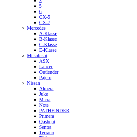
3
5
6
CX-5
CX-7
Mercedes
A-Klasse
B-Klasse
C-Klasse
E-Klasse
Mitsubishi
ASX
Lancer
Outlender
Pajero
Nissan
Almera
Juke
Micra
Note
PATHFINDER
Primera
Qashqai
Sentra
Terrano