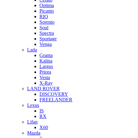
Optima
Picanto
RIO
Sorento
Soul
Spectra
Sportage
Venga
Lada
Granta
Kalina
Largus
Priora
Vesta
X-Ray
LAND ROVER
DISCOVERY
FREELANDER
Lexus
IS
RX
Lifan
X60
Mazda