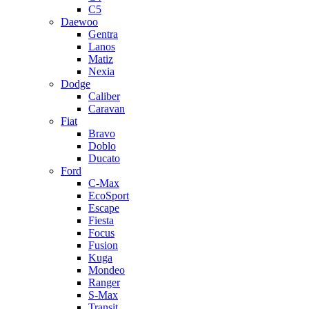
C5
Daewoo
Gentra
Lanos
Matiz
Nexia
Dodge
Caliber
Caravan
Fiat
Bravo
Doblo
Ducato
Ford
C-Max
EcoSport
Escape
Fiesta
Focus
Fusion
Kuga
Mondeo
Ranger
S-Max
Transit