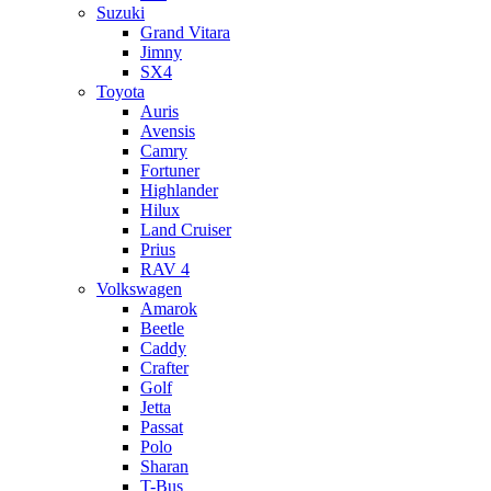
Suzuki
Grand Vitara
Jimny
SX4
Toyota
Auris
Avensis
Camry
Fortuner
Highlander
Hilux
Land Cruiser
Prius
RAV 4
Volkswagen
Amarok
Beetle
Caddy
Crafter
Golf
Jetta
Passat
Polo
Sharan
T-Bus