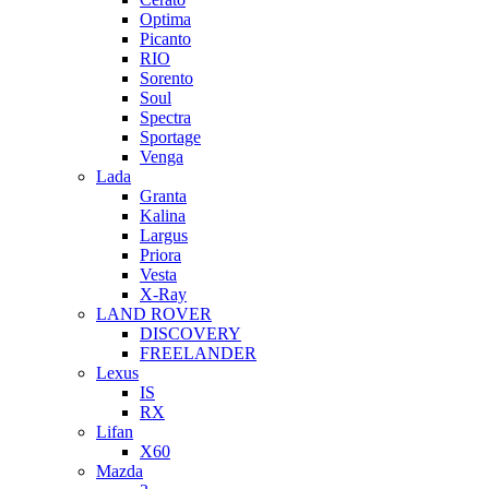
Optima
Picanto
RIO
Sorento
Soul
Spectra
Sportage
Venga
Lada
Granta
Kalina
Largus
Priora
Vesta
X-Ray
LAND ROVER
DISCOVERY
FREELANDER
Lexus
IS
RX
Lifan
X60
Mazda