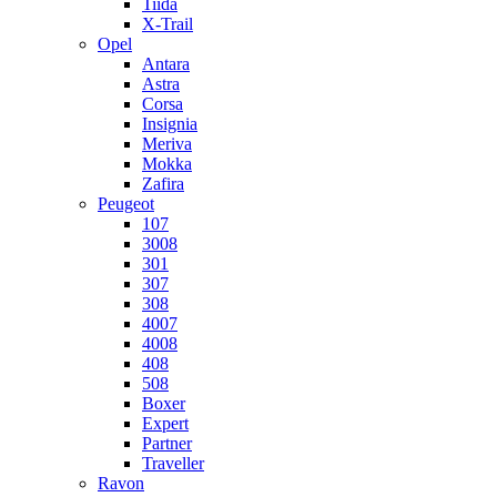
Tiida
X-Trail
Opel
Antara
Astra
Corsa
Insignia
Meriva
Mokka
Zafira
Peugeot
107
3008
301
307
308
4007
4008
408
508
Boxer
Expert
Partner
Traveller
Ravon