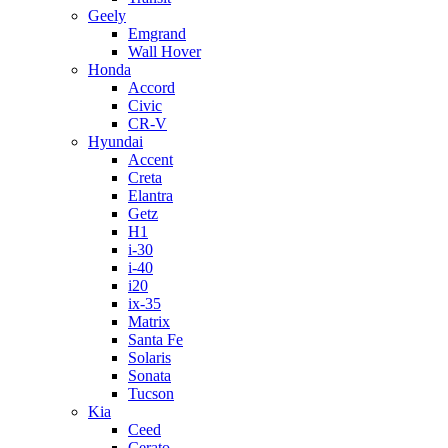
Geely
Emgrand
Wall Hover
Honda
Accord
Civic
CR-V
Hyundai
Accent
Creta
Elantra
Getz
H1
i-30
i-40
i20
ix-35
Matrix
Santa Fe
Solaris
Sonata
Tucson
Kia
Ceed
Cerato