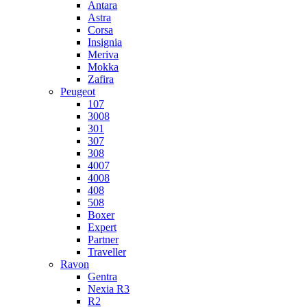
Antara
Astra
Corsa
Insignia
Meriva
Mokka
Zafira
Peugeot
107
3008
301
307
308
4007
4008
408
508
Boxer
Expert
Partner
Traveller
Ravon
Gentra
Nexia R3
R2