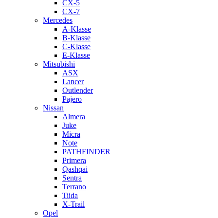
CX-5
CX-7
Mercedes
A-Klasse
B-Klasse
C-Klasse
E-Klasse
Mitsubishi
ASX
Lancer
Outlender
Pajero
Nissan
Almera
Juke
Micra
Note
PATHFINDER
Primera
Qashqai
Sentra
Terrano
Tiida
X-Trail
Opel