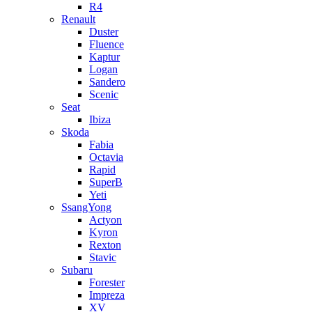
R4
Renault
Duster
Fluence
Kaptur
Logan
Sandero
Scenic
Seat
Ibiza
Skoda
Fabia
Octavia
Rapid
SuperB
Yeti
SsangYong
Actyon
Kyron
Rexton
Stavic
Subaru
Forester
Impreza
XV