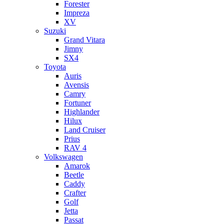
Forester
Impreza
XV
Suzuki
Grand Vitara
Jimny
SX4
Toyota
Auris
Avensis
Camry
Fortuner
Highlander
Hilux
Land Cruiser
Prius
RAV 4
Volkswagen
Amarok
Beetle
Caddy
Crafter
Golf
Jetta
Passat