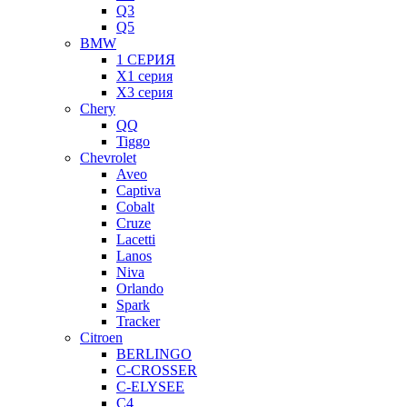
Q3
Q5
BMW
1 СЕРИЯ
X1 серия
X3 серия
Chery
QQ
Tiggo
Chevrolet
Aveo
Captiva
Cobalt
Cruze
Lacetti
Lanos
Niva
Orlando
Spark
Tracker
Citroen
BERLINGO
C-CROSSER
C-ELYSEE
C4