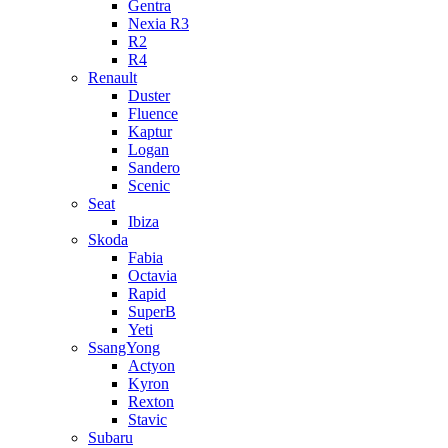
Gentra
Nexia R3
R2
R4
Renault
Duster
Fluence
Kaptur
Logan
Sandero
Scenic
Seat
Ibiza
Skoda
Fabia
Octavia
Rapid
SuperB
Yeti
SsangYong
Actyon
Kyron
Rexton
Stavic
Subaru