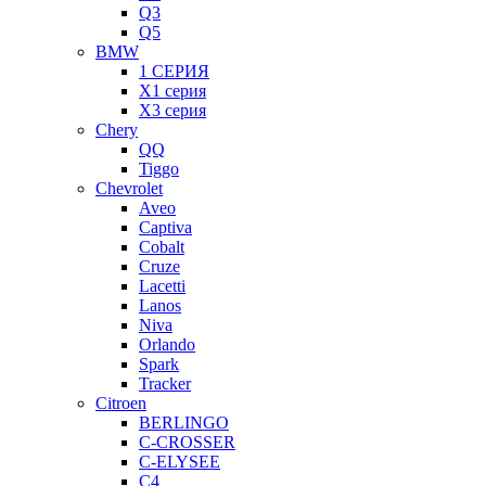
Q3
Q5
BMW
1 СЕРИЯ
X1 серия
X3 серия
Chery
QQ
Tiggo
Chevrolet
Aveo
Captiva
Cobalt
Cruze
Lacetti
Lanos
Niva
Orlando
Spark
Tracker
Citroen
BERLINGO
C-CROSSER
C-ELYSEE
C4