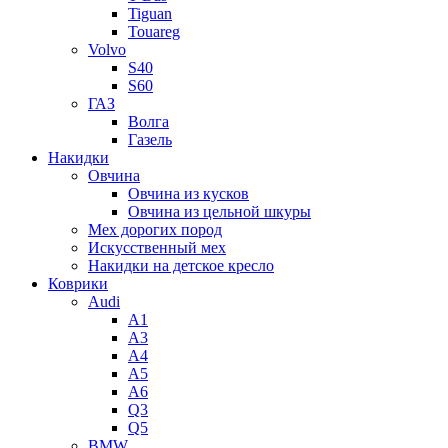
Tiguan
Touareg
Volvo
S40
S60
ГАЗ
Волга
Газель
Накидки
Овчина
Овчина из кусков
Овчина из цельной шкуры
Мех дорогих пород
Искусственный мех
Накидки на детское кресло
Коврики
Audi
A1
A3
A4
A5
A6
Q3
Q5
BMW