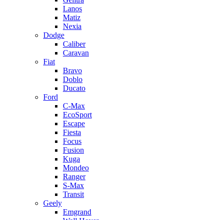
Lanos
Matiz
Nexia
Dodge
Caliber
Caravan
Fiat
Bravo
Doblo
Ducato
Ford
C-Max
EcoSport
Escape
Fiesta
Focus
Fusion
Kuga
Mondeo
Ranger
S-Max
Transit
Geely
Emgrand