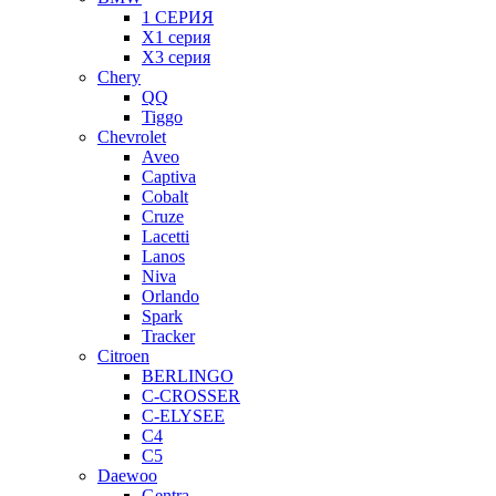
1 СЕРИЯ
X1 серия
X3 серия
Chery
QQ
Tiggo
Chevrolet
Aveo
Captiva
Cobalt
Cruze
Lacetti
Lanos
Niva
Orlando
Spark
Tracker
Citroen
BERLINGO
C-CROSSER
C-ELYSEE
C4
C5
Daewoo
Gentra