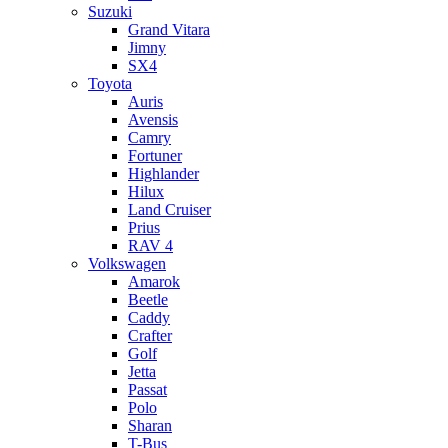
Suzuki
Grand Vitara
Jimny
SX4
Toyota
Auris
Avensis
Camry
Fortuner
Highlander
Hilux
Land Cruiser
Prius
RAV 4
Volkswagen
Amarok
Beetle
Caddy
Crafter
Golf
Jetta
Passat
Polo
Sharan
T-Bus