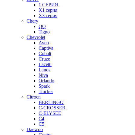
1 СЕРИЯ
X1 серия
X3 серия
Chery
QQ
Tiggo
Chevrolet
Aveo
Captiva
Cobalt
Cruze
Lacetti
Lanos
Niva
Orlando
Spark
Tracker
Citroen
BERLINGO
C-CROSSER
C-ELYSEE
C4
C5
Daewoo
Gentra