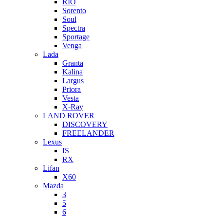
RIO
Sorento
Soul
Spectra
Sportage
Venga
Lada
Granta
Kalina
Largus
Priora
Vesta
X-Ray
LAND ROVER
DISCOVERY
FREELANDER
Lexus
IS
RX
Lifan
X60
Mazda
3
5
6