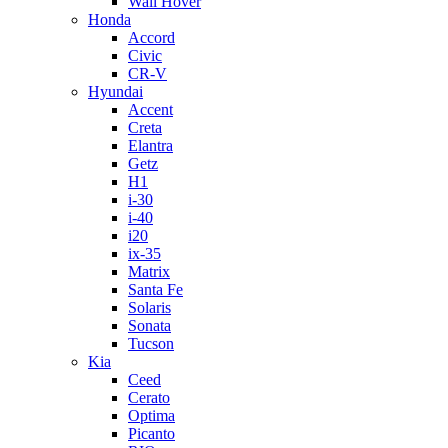
Wall Hover
Honda
Accord
Civic
CR-V
Hyundai
Accent
Creta
Elantra
Getz
H1
i-30
i-40
i20
ix-35
Matrix
Santa Fe
Solaris
Sonata
Tucson
Kia
Ceed
Cerato
Optima
Picanto