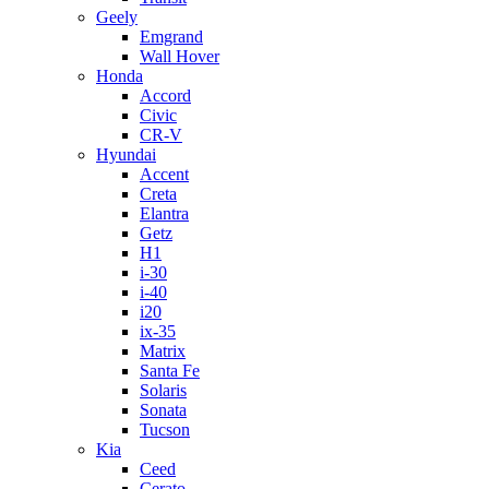
Geely
Emgrand
Wall Hover
Honda
Accord
Civic
CR-V
Hyundai
Accent
Creta
Elantra
Getz
H1
i-30
i-40
i20
ix-35
Matrix
Santa Fe
Solaris
Sonata
Tucson
Kia
Ceed
Cerato