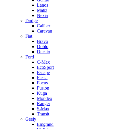
Lanos
Matiz
Nexia
Dodge
Caliber
Caravan
Fiat
Bravo
Doblo
Ducato
Ford
C-Max
EcoSport
Escape
Fiesta
Focus
Fusion
Kuga
Mondeo
Ranger
S-Max
Transit
Geely
Emgrand