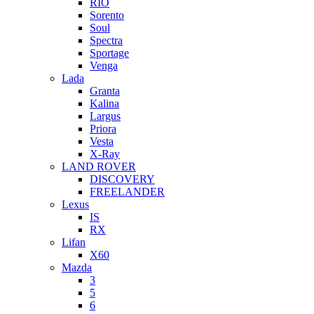
RIO
Sorento
Soul
Spectra
Sportage
Venga
Lada
Granta
Kalina
Largus
Priora
Vesta
X-Ray
LAND ROVER
DISCOVERY
FREELANDER
Lexus
IS
RX
Lifan
X60
Mazda
3
5
6