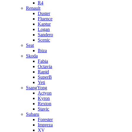
R4
Renault
Duster
Fluence
Kaptur
Logan
Sandero
Scenic
Seat
Ibiza
Skoda
Fabia
Octavia
Rapid
SuperB
Yeti
SsangYong
Actyon
Kyron
Rexton
Stavic
Subaru
Forester
Impreza
XV