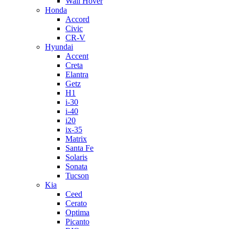
Wall Hover
Honda
Accord
Civic
CR-V
Hyundai
Accent
Creta
Elantra
Getz
H1
i-30
i-40
i20
ix-35
Matrix
Santa Fe
Solaris
Sonata
Tucson
Kia
Ceed
Cerato
Optima
Picanto