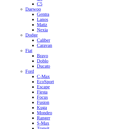
C5
Daewoo
Gentra
Lanos
Matiz
Nexia
Dodge
Caliber
Caravan
Fiat
Bravo
Doblo
Ducato
Ford
C-Max
EcoSport
Escape
Fiesta
Focus
Fusion
Kuga
Mondeo
Ranger
S-Max
Transit