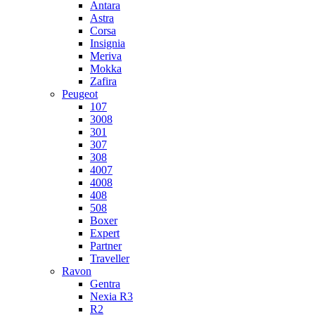
Antara
Astra
Corsa
Insignia
Meriva
Mokka
Zafira
Peugeot
107
3008
301
307
308
4007
4008
408
508
Boxer
Expert
Partner
Traveller
Ravon
Gentra
Nexia R3
R2