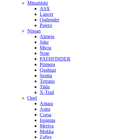
Mitsubishi
ASX
Lancer
Outlender
Pajero
Nissan
Almera
Juke
Micra
Note
PATHFINDER
Primera
Qashqai
Sentra
Terrano
Tiida
X-Trail
Opel
Antara
Astra
Corsa
Insignia
Meriva
Mokka
Zafira