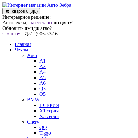
Товаров 0 (0р.)
Интерьерное решение:
Авточехлы,
аксессуары
по цвету!
Обновить имидж атво?
звоните:
+7(812)906-37-16
Главная
Чехлы
Audi
A1
A3
A4
A5
A6
Q3
Q5
BMW
1 СЕРИЯ
X1 серия
X3 серия
Chery
QQ
Tiggo