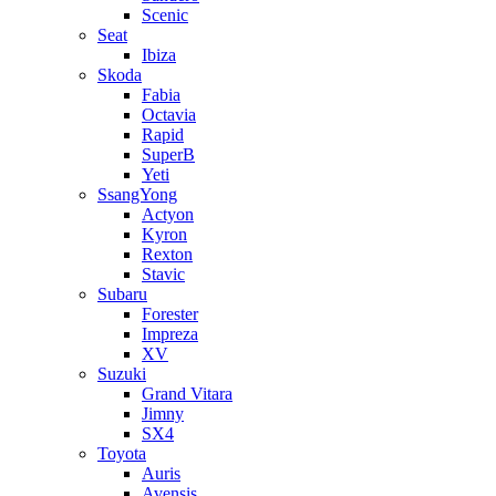
Scenic
Seat
Ibiza
Skoda
Fabia
Octavia
Rapid
SuperB
Yeti
SsangYong
Actyon
Kyron
Rexton
Stavic
Subaru
Forester
Impreza
XV
Suzuki
Grand Vitara
Jimny
SX4
Toyota
Auris
Avensis