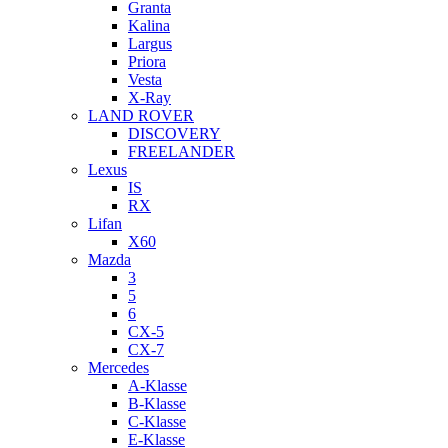
Granta
Kalina
Largus
Priora
Vesta
X-Ray
LAND ROVER
DISCOVERY
FREELANDER
Lexus
IS
RX
Lifan
X60
Mazda
3
5
6
CX-5
CX-7
Mercedes
A-Klasse
B-Klasse
C-Klasse
E-Klasse