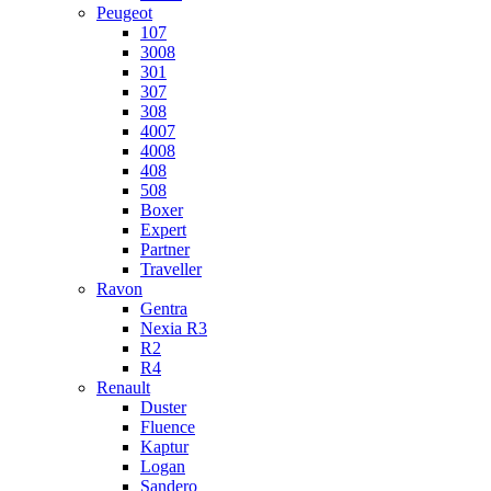
Peugeot
107
3008
301
307
308
4007
4008
408
508
Boxer
Expert
Partner
Traveller
Ravon
Gentra
Nexia R3
R2
R4
Renault
Duster
Fluence
Kaptur
Logan
Sandero