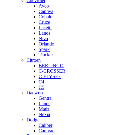
Chevrolet
Aveo
Captiva
Cobalt
Cruze
Lacetti
Lanos
Niva
Orlando
Spark
Tracker
Citroen
BERLINGO
C-CROSSER
C-ELYSEE
C4
C5
Daewoo
Gentra
Lanos
Matiz
Nexia
Dodge
Caliber
Caravan