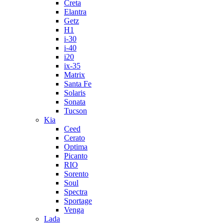
Creta
Elantra
Getz
H1
i-30
i-40
i20
ix-35
Matrix
Santa Fe
Solaris
Sonata
Tucson
Kia
Ceed
Cerato
Optima
Picanto
RIO
Sorento
Soul
Spectra
Sportage
Venga
Lada