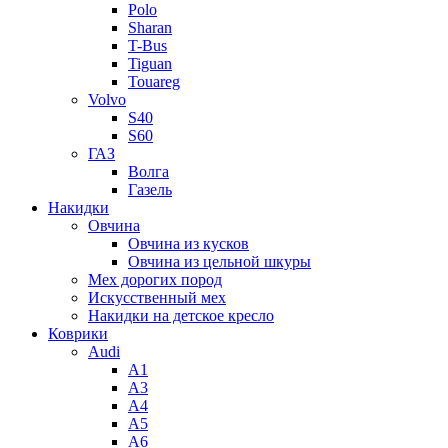
Polo
Sharan
T-Bus
Tiguan
Touareg
Volvo
S40
S60
ГАЗ
Волга
Газель
Накидки
Овчина
Овчина из кусков
Овчина из цельной шкуры
Мех дорогих пород
Искусственный мех
Накидки на детское кресло
Коврики
Audi
A1
A3
A4
A5
A6