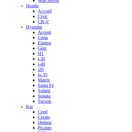
Wall Hover
Honda
Accord
Civic
CR-V
Hyundai
Accent
Creta
Elantra
Getz
H1
i-30
i-40
i20
ix-35
Matrix
Santa Fe
Solaris
Sonata
Tucson
Kia
Ceed
Cerato
Optima
Picanto