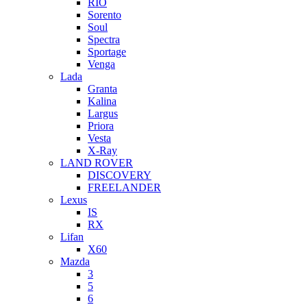
RIO
Sorento
Soul
Spectra
Sportage
Venga
Lada
Granta
Kalina
Largus
Priora
Vesta
X-Ray
LAND ROVER
DISCOVERY
FREELANDER
Lexus
IS
RX
Lifan
X60
Mazda
3
5
6