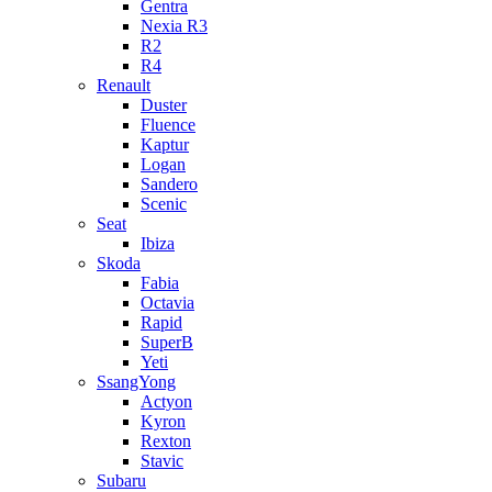
Gentra
Nexia R3
R2
R4
Renault
Duster
Fluence
Kaptur
Logan
Sandero
Scenic
Seat
Ibiza
Skoda
Fabia
Octavia
Rapid
SuperB
Yeti
SsangYong
Actyon
Kyron
Rexton
Stavic
Subaru