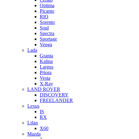
Optima
Picanto
RIO
Sorento
Soul
Spectra
Sportage
Venga
Lada
Granta
Kalina
Largus
Priora
Vesta
X-Ray
LAND ROVER
DISCOVERY
FREELANDER
Lexus
IS
RX
Lifan
X60
Mazda