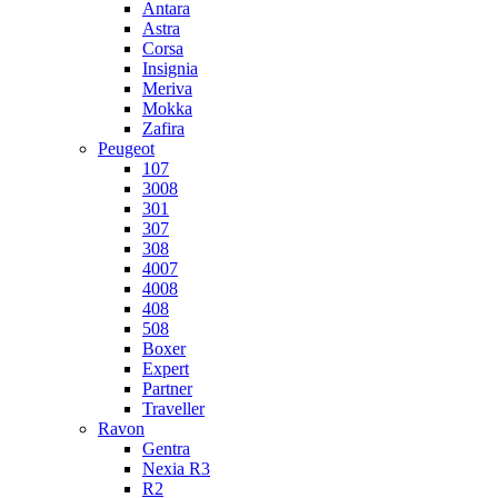
Antara
Astra
Corsa
Insignia
Meriva
Mokka
Zafira
Peugeot
107
3008
301
307
308
4007
4008
408
508
Boxer
Expert
Partner
Traveller
Ravon
Gentra
Nexia R3
R2