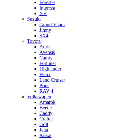
Forester
Impreza
XV
Suzuki
Grand Vitara
Jimny
SX4
Toyota
Auris
Avensis
Camry
Fortuner
Highlander
Hilux
Land Cruiser
Prius
RAV 4
Volkswagen
Amarok
Beetle
Caddy
Crafter
Golf
Jetta
Passat