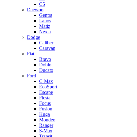
C5
Daewoo
Gentra
Lanos
Matiz
Nexia
Dodge
Caliber
Caravan
Fiat
Bravo
Doblo
Ducato
Ford
C-Max
EcoSport
Escape
Fiesta
Focus
Fusion
Kuga
Mondeo
Ranger
S-Max
Transit