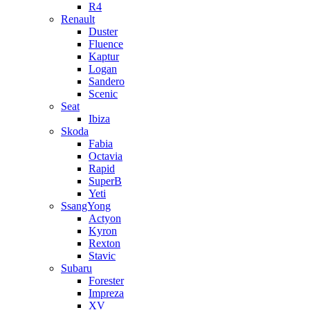
R4
Renault
Duster
Fluence
Kaptur
Logan
Sandero
Scenic
Seat
Ibiza
Skoda
Fabia
Octavia
Rapid
SuperB
Yeti
SsangYong
Actyon
Kyron
Rexton
Stavic
Subaru
Forester
Impreza
XV