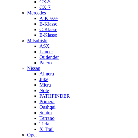
CX-5
CX-7
Mercedes
A-Klasse
B-Klasse
C-Klasse
E-Klasse
Mitsubishi
ASX
Lancer
Outlender
Pajero
Nissan
Almera
Juke
Micra
Note
PATHFINDER
Primera
Qashqai
Sentra
Terrano
Tiida
X-Trail
Opel