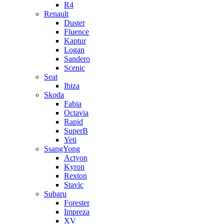
R4
Renault
Duster
Fluence
Kaptur
Logan
Sandero
Scenic
Seat
Ibiza
Skoda
Fabia
Octavia
Rapid
SuperB
Yeti
SsangYong
Actyon
Kyron
Rexton
Stavic
Subaru
Forester
Impreza
XV