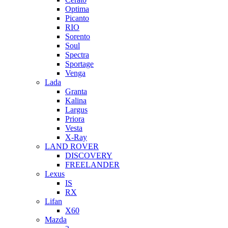
Optima
Picanto
RIO
Sorento
Soul
Spectra
Sportage
Venga
Lada
Granta
Kalina
Largus
Priora
Vesta
X-Ray
LAND ROVER
DISCOVERY
FREELANDER
Lexus
IS
RX
Lifan
X60
Mazda