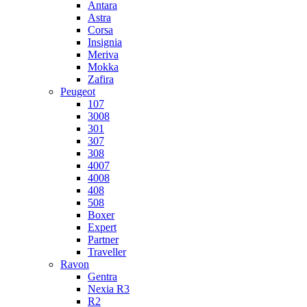
Antara
Astra
Corsa
Insignia
Meriva
Mokka
Zafira
Peugeot
107
3008
301
307
308
4007
4008
408
508
Boxer
Expert
Partner
Traveller
Ravon
Gentra
Nexia R3
R2