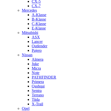
CX-5
CX-7
Mercedes
A-Klasse
B-Klasse
C-Klasse
E-Klasse
Mitsubishi
ASX
Lancer
Outlender
Pajero
Nissan
Almera
Juke
Micra
Note
PATHFINDER
Primera
Qashqai
Sentra
Terrano
Tiida
X-Trail
Opel