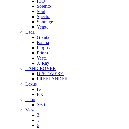
RIO
Sorento
Soul
Spectra
Sportage
Venga
Lada
Granta
Kalina
Largus
Priora
Vesta
X-Ray
LAND ROVER
DISCOVERY
FREELANDER
Lexus
IS
RX
Lifan
X60
Mazda
3
5
6