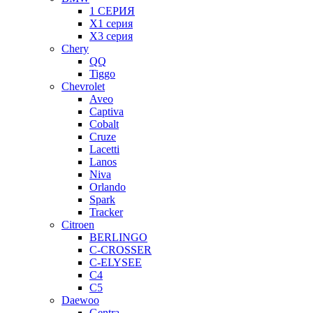
1 СЕРИЯ
X1 серия
X3 серия
Chery
QQ
Tiggo
Chevrolet
Aveo
Captiva
Cobalt
Cruze
Lacetti
Lanos
Niva
Orlando
Spark
Tracker
Citroen
BERLINGO
C-CROSSER
C-ELYSEE
C4
C5
Daewoo
Gentra