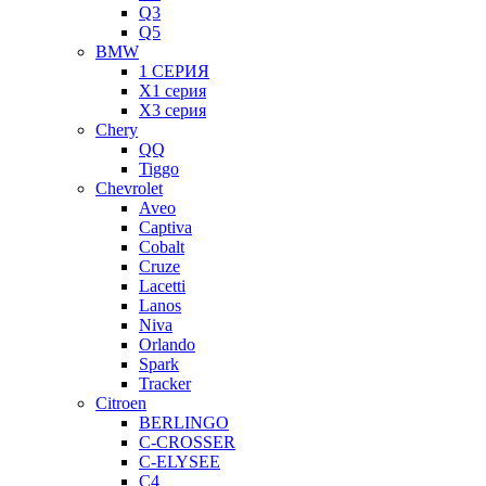
Q3
Q5
BMW
1 СЕРИЯ
X1 серия
X3 серия
Chery
QQ
Tiggo
Chevrolet
Aveo
Captiva
Cobalt
Cruze
Lacetti
Lanos
Niva
Orlando
Spark
Tracker
Citroen
BERLINGO
C-CROSSER
C-ELYSEE
C4