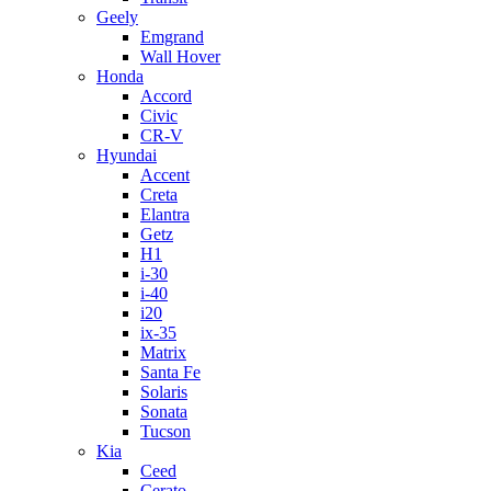
Geely
Emgrand
Wall Hover
Honda
Accord
Civic
CR-V
Hyundai
Accent
Creta
Elantra
Getz
H1
i-30
i-40
i20
ix-35
Matrix
Santa Fe
Solaris
Sonata
Tucson
Kia
Ceed
Cerato