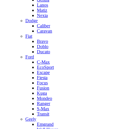
Lanos
Matiz
Nexia
Dodge
Caliber
Caravan
Fiat
Bravo
Doblo
Ducato
Ford
C-Max
EcoSport
Escape
Fiesta
Focus
Fusion
Kuga
Mondeo
Ranger
S-Max
Transit
Geely
Emgrand