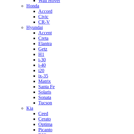
Wall Hover
Honda
Accord
Civic
CR-V
Hyundai
Accent
Creta
Elantra
Getz
H1
i-30
i-40
i20
ix-35
Matrix
Santa Fe
Solaris
Sonata
Tucson
Kia
Ceed
Cerato
Optima
Picanto