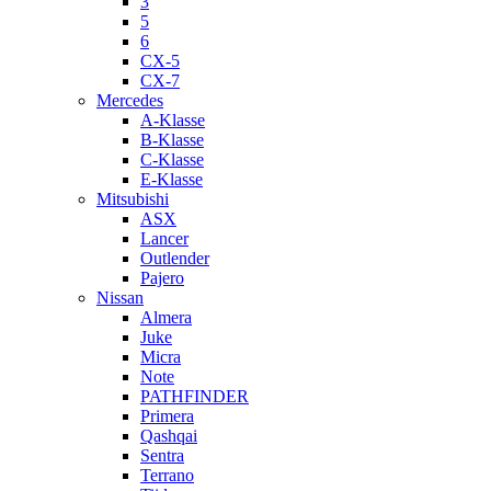
3
5
6
CX-5
CX-7
Mercedes
A-Klasse
B-Klasse
C-Klasse
E-Klasse
Mitsubishi
ASX
Lancer
Outlender
Pajero
Nissan
Almera
Juke
Micra
Note
PATHFINDER
Primera
Qashqai
Sentra
Terrano