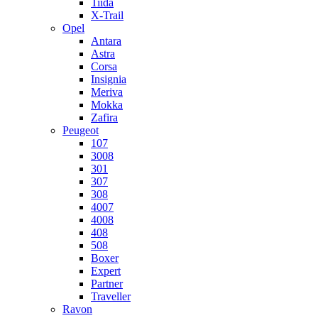
Tiida
X-Trail
Opel
Antara
Astra
Corsa
Insignia
Meriva
Mokka
Zafira
Peugeot
107
3008
301
307
308
4007
4008
408
508
Boxer
Expert
Partner
Traveller
Ravon