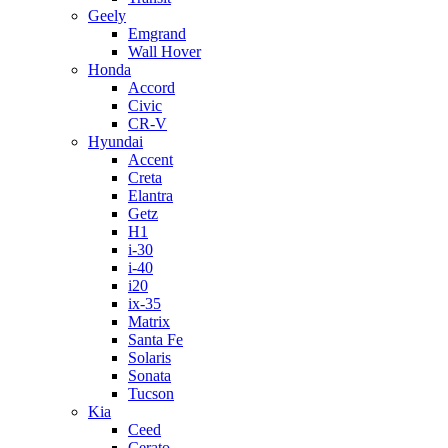
Geely
Emgrand
Wall Hover
Honda
Accord
Civic
CR-V
Hyundai
Accent
Creta
Elantra
Getz
H1
i-30
i-40
i20
ix-35
Matrix
Santa Fe
Solaris
Sonata
Tucson
Kia
Ceed
Cerato