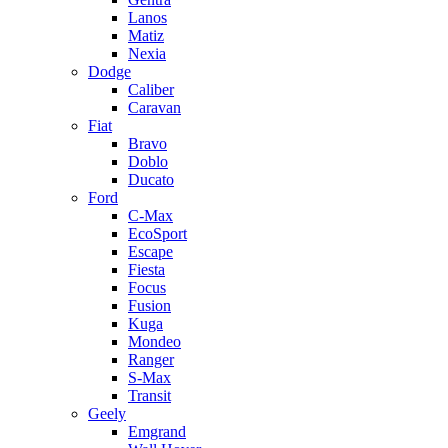
Lanos
Matiz
Nexia
Dodge
Caliber
Caravan
Fiat
Bravo
Doblo
Ducato
Ford
C-Max
EcoSport
Escape
Fiesta
Focus
Fusion
Kuga
Mondeo
Ranger
S-Max
Transit
Geely
Emgrand