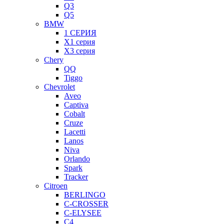
Q3
Q5
BMW
1 СЕРИЯ
X1 серия
X3 серия
Chery
QQ
Tiggo
Chevrolet
Aveo
Captiva
Cobalt
Cruze
Lacetti
Lanos
Niva
Orlando
Spark
Tracker
Citroen
BERLINGO
C-CROSSER
C-ELYSEE
C4