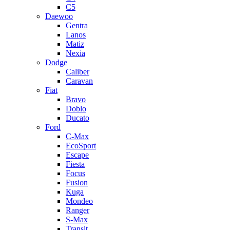
C5
Daewoo
Gentra
Lanos
Matiz
Nexia
Dodge
Caliber
Caravan
Fiat
Bravo
Doblo
Ducato
Ford
C-Max
EcoSport
Escape
Fiesta
Focus
Fusion
Kuga
Mondeo
Ranger
S-Max
Transit