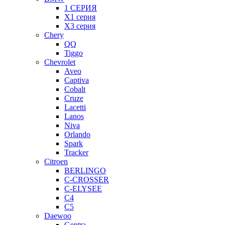
1 СЕРИЯ
X1 серия
X3 серия
Chery
QQ
Tiggo
Chevrolet
Aveo
Captiva
Cobalt
Cruze
Lacetti
Lanos
Niva
Orlando
Spark
Tracker
Citroen
BERLINGO
C-CROSSER
C-ELYSEE
C4
C5
Daewoo
Gentra