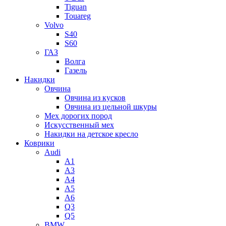
Tiguan
Touareg
Volvo
S40
S60
ГАЗ
Волга
Газель
Накидки
Овчина
Овчина из кусков
Овчина из цельной шкуры
Мех дорогих пород
Искусственный мех
Накидки на детское кресло
Коврики
Audi
A1
A3
A4
A5
A6
Q3
Q5
BMW