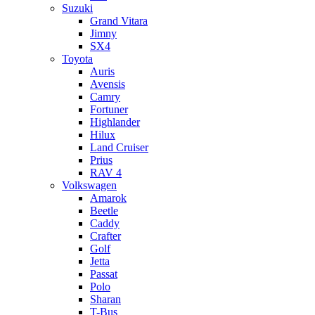
Suzuki
Grand Vitara
Jimny
SX4
Toyota
Auris
Avensis
Camry
Fortuner
Highlander
Hilux
Land Cruiser
Prius
RAV 4
Volkswagen
Amarok
Beetle
Caddy
Crafter
Golf
Jetta
Passat
Polo
Sharan
T-Bus