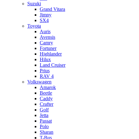
Suzuki
Grand Vitara
Jimny
SX4
Toyota
Auris
Avensis
Camry
Fortuner
Highlander
Hilux
Land Cruiser
Prius
RAV 4
Volkswagen
Amarok
Beetle
Caddy
Crafter
Golf
Jetta
Passat
Polo
Sharan
T-Bus