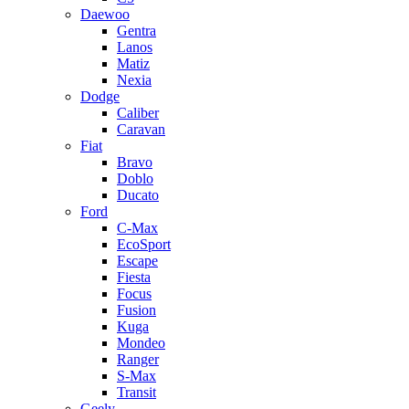
Daewoo
Gentra
Lanos
Matiz
Nexia
Dodge
Caliber
Caravan
Fiat
Bravo
Doblo
Ducato
Ford
C-Max
EcoSport
Escape
Fiesta
Focus
Fusion
Kuga
Mondeo
Ranger
S-Max
Transit
Geely