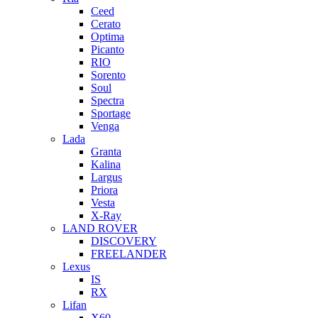
Ceed
Cerato
Optima
Picanto
RIO
Sorento
Soul
Spectra
Sportage
Venga
Lada
Granta
Kalina
Largus
Priora
Vesta
X-Ray
LAND ROVER
DISCOVERY
FREELANDER
Lexus
IS
RX
Lifan
X60