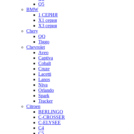
Q5
BMW
1 СЕРИЯ
X1 серия
X3 серия
Chery
QQ
Tiggo
Chevrolet
Aveo
Captiva
Cobalt
Cruze
Lacetti
Lanos
Niva
Orlando
Spark
Tracker
Citroen
BERLINGO
C-CROSSER
C-ELYSEE
C4
C5