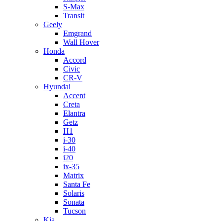
S-Max
Transit
Geely
Emgrand
Wall Hover
Honda
Accord
Civic
CR-V
Hyundai
Accent
Creta
Elantra
Getz
H1
i-30
i-40
i20
ix-35
Matrix
Santa Fe
Solaris
Sonata
Tucson
Kia