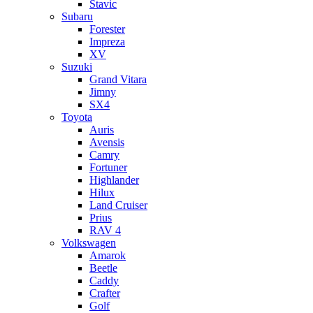
Stavic
Subaru
Forester
Impreza
XV
Suzuki
Grand Vitara
Jimny
SX4
Toyota
Auris
Avensis
Camry
Fortuner
Highlander
Hilux
Land Cruiser
Prius
RAV 4
Volkswagen
Amarok
Beetle
Caddy
Crafter
Golf