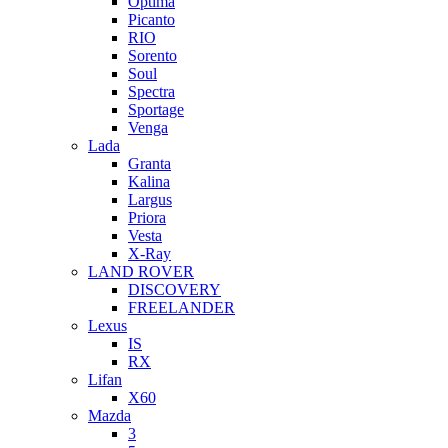
Optima
Picanto
RIO
Sorento
Soul
Spectra
Sportage
Venga
Lada
Granta
Kalina
Largus
Priora
Vesta
X-Ray
LAND ROVER
DISCOVERY
FREELANDER
Lexus
IS
RX
Lifan
X60
Mazda
3