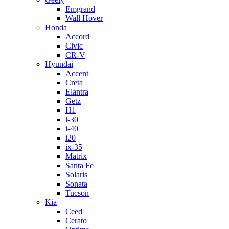
Emgrand
Wall Hover
Honda
Accord
Civic
CR-V
Hyundai
Accent
Creta
Elantra
Getz
H1
i-30
i-40
i20
ix-35
Matrix
Santa Fe
Solaris
Sonata
Tucson
Kia
Ceed
Cerato