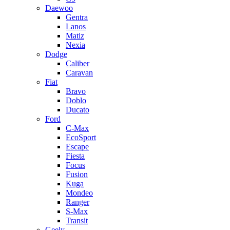
Daewoo
Gentra
Lanos
Matiz
Nexia
Dodge
Caliber
Caravan
Fiat
Bravo
Doblo
Ducato
Ford
C-Max
EcoSport
Escape
Fiesta
Focus
Fusion
Kuga
Mondeo
Ranger
S-Max
Transit
Geely