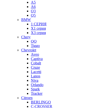
A5
A6
Q3
Q5
BMW
1 СЕРИЯ
X1 серия
X3 серия
Chery
QQ
Tiggo
Chevrolet
Aveo
Captiva
Cobalt
Cruze
Lacetti
Lanos
Niva
Orlando
Spark
Tracker
Citroen
BERLINGO
C-CROSSER