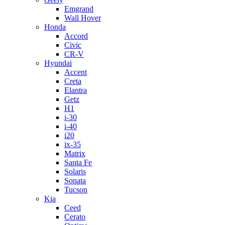
Emgrand
Wall Hover
Honda
Accord
Civic
CR-V
Hyundai
Accent
Creta
Elantra
Getz
H1
i-30
i-40
i20
ix-35
Matrix
Santa Fe
Solaris
Sonata
Tucson
Kia
Ceed
Cerato