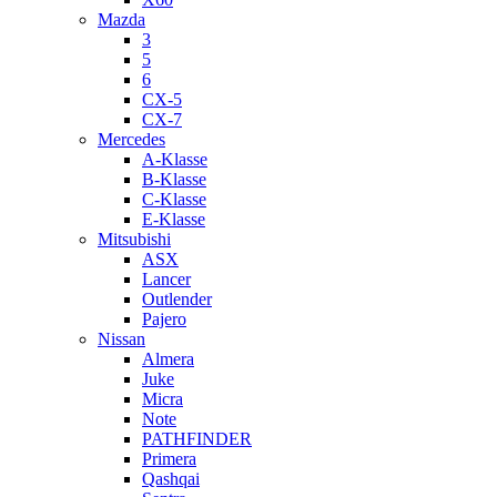
Mazda
3
5
6
CX-5
CX-7
Mercedes
A-Klasse
B-Klasse
C-Klasse
E-Klasse
Mitsubishi
ASX
Lancer
Outlender
Pajero
Nissan
Almera
Juke
Micra
Note
PATHFINDER
Primera
Qashqai