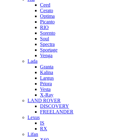
Ceed
Cerato
Optima
Picanto
RIO
Sorento
Soul
Spectra
Sportage
Venga
Lada
Granta
Kalina
Largus
Priora
Vesta
X-Ray
LAND ROVER
DISCOVERY
FREELANDER
Lexus
IS
RX
Lifan
X60