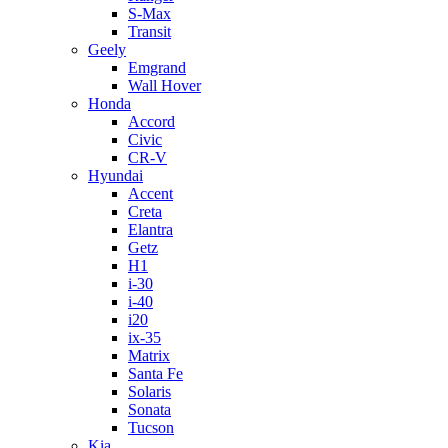
S-Max
Transit
Geely
Emgrand
Wall Hover
Honda
Accord
Civic
CR-V
Hyundai
Accent
Creta
Elantra
Getz
H1
i-30
i-40
i20
ix-35
Matrix
Santa Fe
Solaris
Sonata
Tucson
Kia