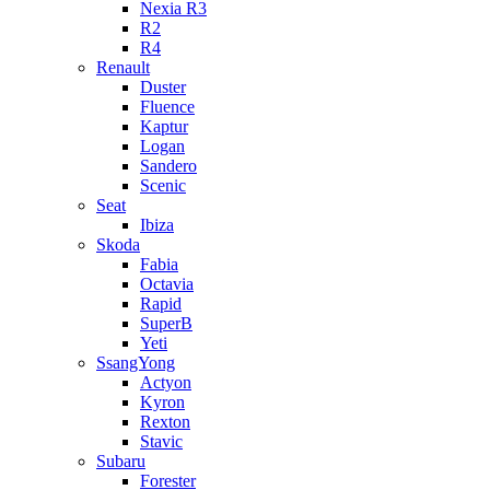
Nexia R3
R2
R4
Renault
Duster
Fluence
Kaptur
Logan
Sandero
Scenic
Seat
Ibiza
Skoda
Fabia
Octavia
Rapid
SuperB
Yeti
SsangYong
Actyon
Kyron
Rexton
Stavic
Subaru
Forester