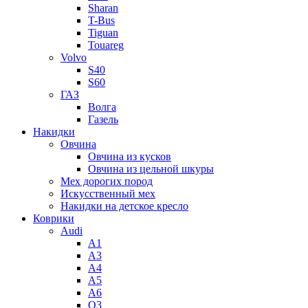
Sharan
T-Bus
Tiguan
Touareg
Volvo
S40
S60
ГАЗ
Волга
Газель
Накидки
Овчина
Овчина из кусков
Овчина из цельной шкуры
Мех дорогих пород
Искусственный мех
Накидки на детское кресло
Коврики
Audi
A1
A3
A4
A5
A6
Q3