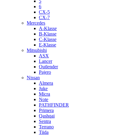
5
6
CX-5
CX-7
Mercedes
A-Klasse
B-Klasse
C-Klasse
E-Klasse
Mitsubishi
ASX
Lancer
Outlender
Pajero
Nissan
Almera
Juke
Micra
Note
PATHFINDER
Primera
Qashqai
Sentra
Terrano
Tiida