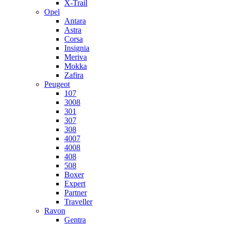
X-Trail
Opel
Antara
Astra
Corsa
Insignia
Meriva
Mokka
Zafira
Peugeot
107
3008
301
307
308
4007
4008
408
508
Boxer
Expert
Partner
Traveller
Ravon
Gentra