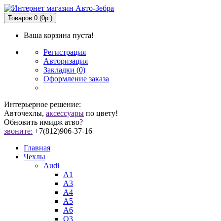
Товаров 0 (0р.)
Ваша корзина пуста!
Регистрация
Авторизация
Закладки (0)
Оформление заказа
Интерьерное решение:
Авточехлы,
аксессуары
по цвету!
Обновить имидж атво?
звоните:
+7(812)906-37-16
Главная
Чехлы
Audi
A1
A3
A4
A5
A6
Q3