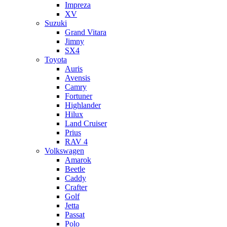
Impreza
XV
Suzuki
Grand Vitara
Jimny
SX4
Toyota
Auris
Avensis
Camry
Fortuner
Highlander
Hilux
Land Cruiser
Prius
RAV 4
Volkswagen
Amarok
Beetle
Caddy
Crafter
Golf
Jetta
Passat
Polo