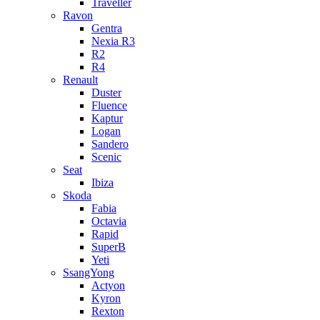
Traveller
Ravon
Gentra
Nexia R3
R2
R4
Renault
Duster
Fluence
Kaptur
Logan
Sandero
Scenic
Seat
Ibiza
Skoda
Fabia
Octavia
Rapid
SuperB
Yeti
SsangYong
Actyon
Kyron
Rexton