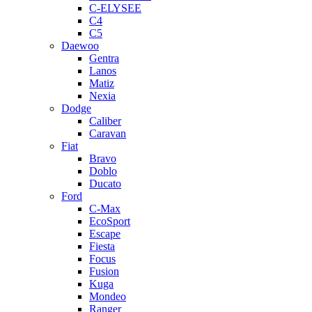
C-ELYSEE
C4
C5
Daewoo
Gentra
Lanos
Matiz
Nexia
Dodge
Caliber
Caravan
Fiat
Bravo
Doblo
Ducato
Ford
C-Max
EcoSport
Escape
Fiesta
Focus
Fusion
Kuga
Mondeo
Ranger