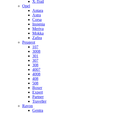
X-Trail
Opel
Antara
Astra
Corsa
Insignia
Meriva
Mokka
Zafira
Peugeot
107
3008
301
307
308
4007
4008
408
508
Boxer
Expert
Partner
Traveller
Ravon
Gentra