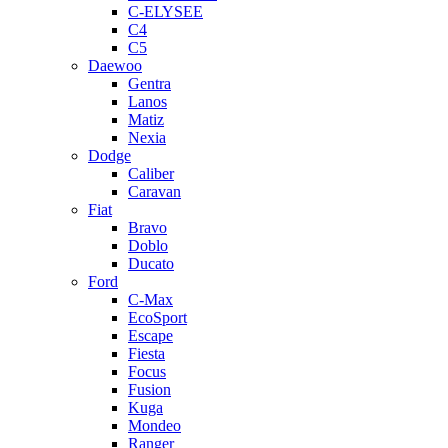
C-ELYSEE
C4
C5
Daewoo
Gentra
Lanos
Matiz
Nexia
Dodge
Caliber
Caravan
Fiat
Bravo
Doblo
Ducato
Ford
C-Max
EcoSport
Escape
Fiesta
Focus
Fusion
Kuga
Mondeo
Ranger