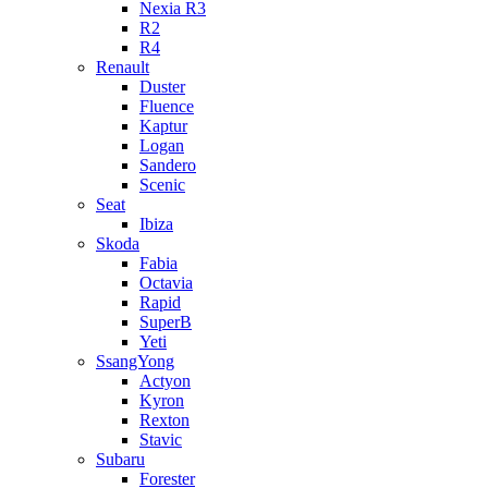
Nexia R3
R2
R4
Renault
Duster
Fluence
Kaptur
Logan
Sandero
Scenic
Seat
Ibiza
Skoda
Fabia
Octavia
Rapid
SuperB
Yeti
SsangYong
Actyon
Kyron
Rexton
Stavic
Subaru
Forester