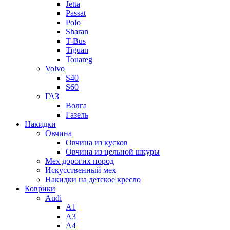
Jetta
Passat
Polo
Sharan
T-Bus
Tiguan
Touareg
Volvo
S40
S60
ГАЗ
Волга
Газель
Накидки
Овчина
Овчина из кусков
Овчина из цельной шкуры
Мех дорогих пород
Искусственный мех
Накидки на детское кресло
Коврики
Audi
A1
A3
A4