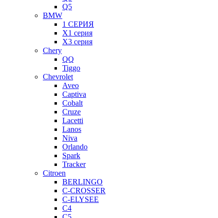
Q5
BMW
1 СЕРИЯ
X1 серия
X3 серия
Chery
QQ
Tiggo
Chevrolet
Aveo
Captiva
Cobalt
Cruze
Lacetti
Lanos
Niva
Orlando
Spark
Tracker
Citroen
BERLINGO
C-CROSSER
C-ELYSEE
C4
C5