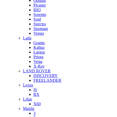
Optima
Picanto
RIO
Sorento
Soul
Spectra
Sportage
Venga
Lada
Granta
Kalina
Largus
Priora
Vesta
X-Ray
LAND ROVER
DISCOVERY
FREELANDER
Lexus
IS
RX
Lifan
X60
Mazda
3