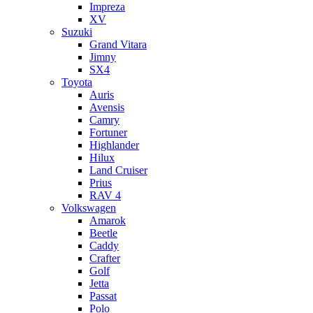
Impreza
XV
Suzuki
Grand Vitara
Jimny
SX4
Toyota
Auris
Avensis
Camry
Fortuner
Highlander
Hilux
Land Cruiser
Prius
RAV 4
Volkswagen
Amarok
Beetle
Caddy
Crafter
Golf
Jetta
Passat
Polo