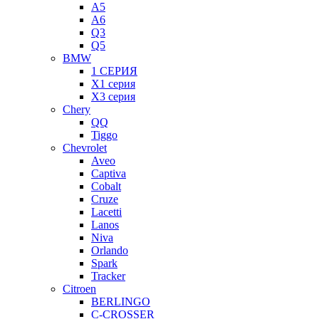
A5
A6
Q3
Q5
BMW
1 СЕРИЯ
X1 серия
X3 серия
Chery
QQ
Tiggo
Chevrolet
Aveo
Captiva
Cobalt
Cruze
Lacetti
Lanos
Niva
Orlando
Spark
Tracker
Citroen
BERLINGO
C-CROSSER