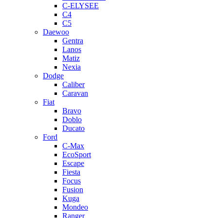
C-ELYSEE
C4
C5
Daewoo
Gentra
Lanos
Matiz
Nexia
Dodge
Caliber
Caravan
Fiat
Bravo
Doblo
Ducato
Ford
C-Max
EcoSport
Escape
Fiesta
Focus
Fusion
Kuga
Mondeo
Ranger