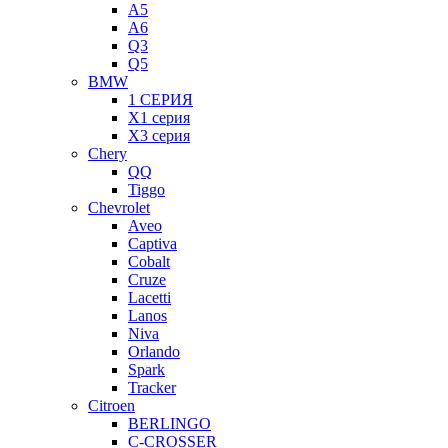
A5
A6
Q3
Q5
BMW
1 СЕРИЯ
X1 серия
X3 серия
Chery
QQ
Tiggo
Chevrolet
Aveo
Captiva
Cobalt
Cruze
Lacetti
Lanos
Niva
Orlando
Spark
Tracker
Citroen
BERLINGO
C-CROSSER