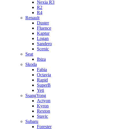
Nexia R3
R2
R4
Renault
Duster
Fluence
Kaptur
Logan
Sandero
Scenic
Seat
Ibiza
Skoda
Fabia
Octavia
Rapid
SuperB
Yeti
SsangYong
Actyon
Kyron
Rexton
Stavic
Subaru
Forester