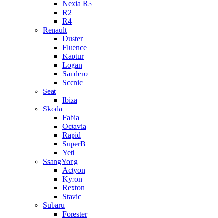
Nexia R3
R2
R4
Renault
Duster
Fluence
Kaptur
Logan
Sandero
Scenic
Seat
Ibiza
Skoda
Fabia
Octavia
Rapid
SuperB
Yeti
SsangYong
Actyon
Kyron
Rexton
Stavic
Subaru
Forester