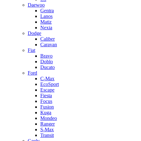
Daewoo
Gentra
Lanos
Matiz
Nexia
Dodge
Caliber
Caravan
Fiat
Bravo
Doblo
Ducato
Ford
C-Max
EcoSport
Escape
Fiesta
Focus
Fusion
Kuga
Mondeo
Ranger
S-Max
Transit
Geely