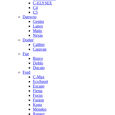
C-ELYSEE
C4
C5
Daewoo
Gentra
Lanos
Matiz
Nexia
Dodge
Caliber
Caravan
Fiat
Bravo
Doblo
Ducato
Ford
C-Max
EcoSport
Escape
Fiesta
Focus
Fusion
Kuga
Mondeo
Ranger