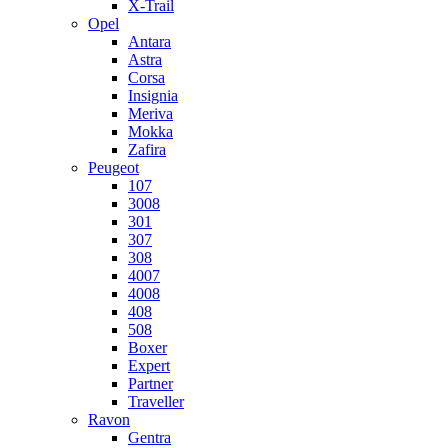
X-Trail
Opel
Antara
Astra
Corsa
Insignia
Meriva
Mokka
Zafira
Peugeot
107
3008
301
307
308
4007
4008
408
508
Boxer
Expert
Partner
Traveller
Ravon
Gentra