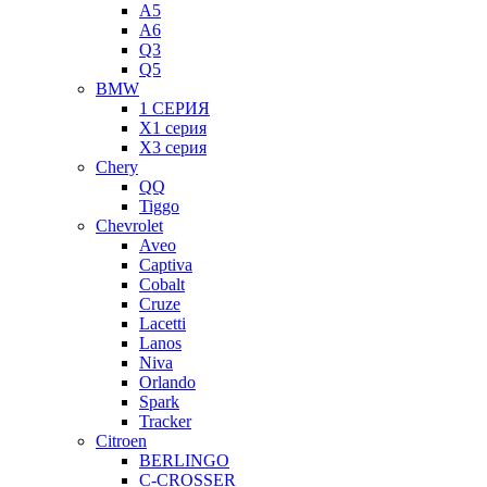
A5
A6
Q3
Q5
BMW
1 СЕРИЯ
X1 серия
X3 серия
Chery
QQ
Tiggo
Chevrolet
Aveo
Captiva
Cobalt
Cruze
Lacetti
Lanos
Niva
Orlando
Spark
Tracker
Citroen
BERLINGO
C-CROSSER