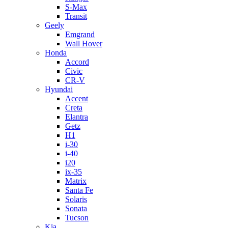
S-Max
Transit
Geely
Emgrand
Wall Hover
Honda
Accord
Civic
CR-V
Hyundai
Accent
Creta
Elantra
Getz
H1
i-30
i-40
i20
ix-35
Matrix
Santa Fe
Solaris
Sonata
Tucson
Kia