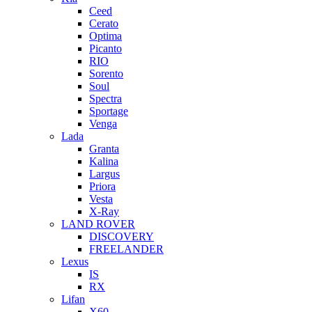
Ceed
Cerato
Optima
Picanto
RIO
Sorento
Soul
Spectra
Sportage
Venga
Lada
Granta
Kalina
Largus
Priora
Vesta
X-Ray
LAND ROVER
DISCOVERY
FREELANDER
Lexus
IS
RX
Lifan
X60