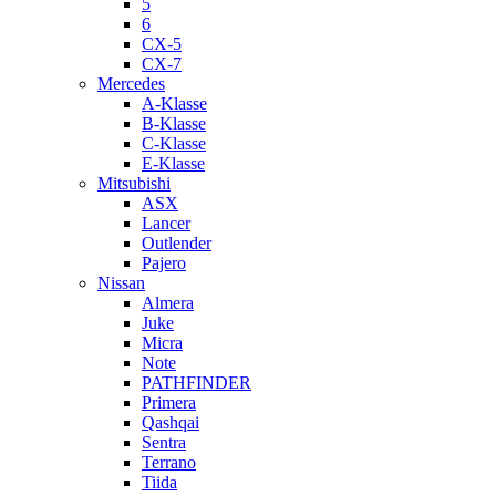
5
6
CX-5
CX-7
Mercedes
A-Klasse
B-Klasse
C-Klasse
E-Klasse
Mitsubishi
ASX
Lancer
Outlender
Pajero
Nissan
Almera
Juke
Micra
Note
PATHFINDER
Primera
Qashqai
Sentra
Terrano
Tiida