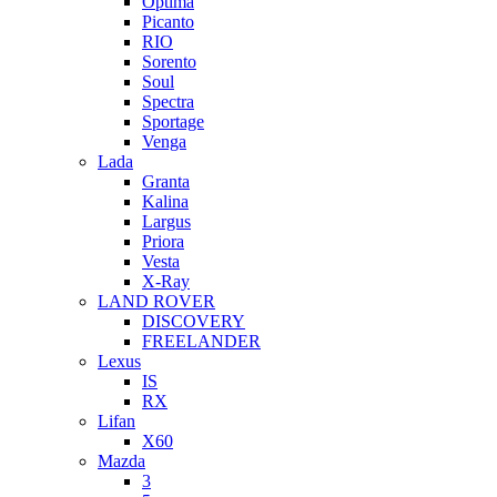
Optima
Picanto
RIO
Sorento
Soul
Spectra
Sportage
Venga
Lada
Granta
Kalina
Largus
Priora
Vesta
X-Ray
LAND ROVER
DISCOVERY
FREELANDER
Lexus
IS
RX
Lifan
X60
Mazda
3