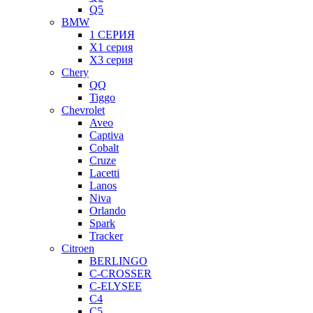
Q5
BMW
1 СЕРИЯ
X1 серия
X3 серия
Chery
QQ
Tiggo
Chevrolet
Aveo
Captiva
Cobalt
Cruze
Lacetti
Lanos
Niva
Orlando
Spark
Tracker
Citroen
BERLINGO
C-CROSSER
C-ELYSEE
C4
C5