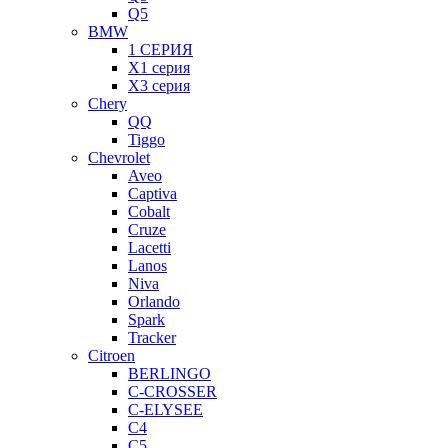
Q5
BMW
1 СЕРИЯ
X1 серия
X3 серия
Chery
QQ
Tiggo
Chevrolet
Aveo
Captiva
Cobalt
Cruze
Lacetti
Lanos
Niva
Orlando
Spark
Tracker
Citroen
BERLINGO
C-CROSSER
C-ELYSEE
C4
C5