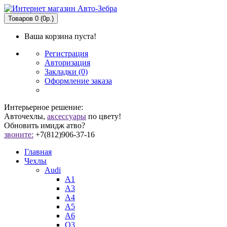
Товаров 0 (0р.)
Ваша корзина пуста!
Регистрация
Авторизация
Закладки (0)
Оформление заказа
Интерьерное решение:
Авточехлы,
аксессуары
по цвету!
Обновить имидж атво?
звоните:
+7(812)906-37-16
Главная
Чехлы
Audi
A1
A3
A4
A5
A6
Q3