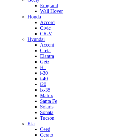
Emgrand
Wall Hover
Honda
Accord
Civic
CR-V
Hyundai
Accent
Creta
Elantra
Getz
H1
i-30
i-40
i20
ix-35
Matrix
Santa Fe
Solaris
Sonata
Tucson
Kia
Ceed
Cerato