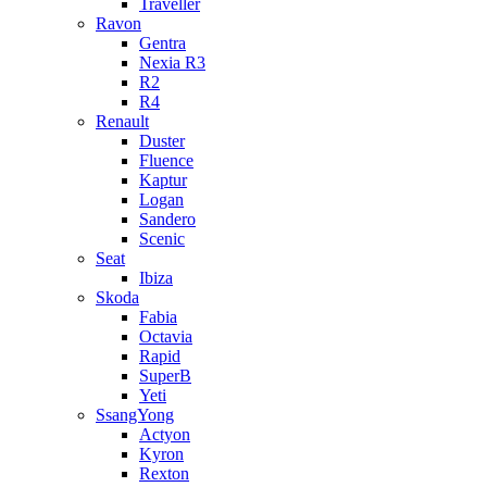
Traveller
Ravon
Gentra
Nexia R3
R2
R4
Renault
Duster
Fluence
Kaptur
Logan
Sandero
Scenic
Seat
Ibiza
Skoda
Fabia
Octavia
Rapid
SuperB
Yeti
SsangYong
Actyon
Kyron
Rexton