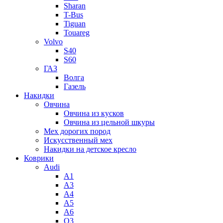
Sharan
T-Bus
Tiguan
Touareg
Volvo
S40
S60
ГАЗ
Волга
Газель
Накидки
Овчина
Овчина из кусков
Овчина из цельной шкуры
Мех дорогих пород
Искусственный мех
Накидки на детское кресло
Коврики
Audi
A1
A3
A4
A5
A6
Q3