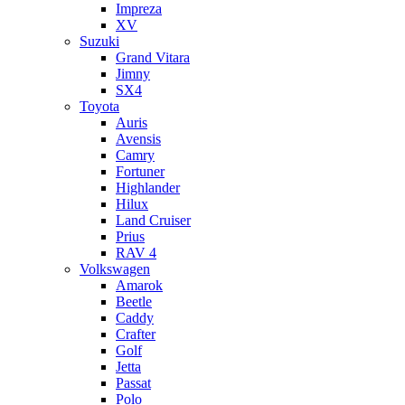
Impreza
XV
Suzuki
Grand Vitara
Jimny
SX4
Toyota
Auris
Avensis
Camry
Fortuner
Highlander
Hilux
Land Cruiser
Prius
RAV 4
Volkswagen
Amarok
Beetle
Caddy
Crafter
Golf
Jetta
Passat
Polo