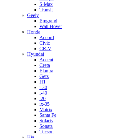
S-Max
Transit
Geely
Emgrand
Wall Hover
Honda
Accord
Civic
CR-V
Hyundai
Accent
Creta
Elantra
Getz
H1
i-30
i-40
i20
ix-35
Matrix
Santa Fe
Solaris
Sonata
Tucson
Kia