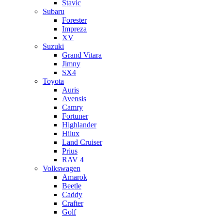
Stavic
Subaru
Forester
Impreza
XV
Suzuki
Grand Vitara
Jimny
SX4
Toyota
Auris
Avensis
Camry
Fortuner
Highlander
Hilux
Land Cruiser
Prius
RAV 4
Volkswagen
Amarok
Beetle
Caddy
Crafter
Golf