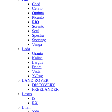
Ceed
Cerato
Optima
Picanto
RIO
Sorento
Soul
Spectra
Sportage
Venga
Lada
Granta
Kalina
Largus
Priora
Vesta
X-Ray
LAND ROVER
DISCOVERY
FREELANDER
Lexus
IS
RX
Lifan
X60