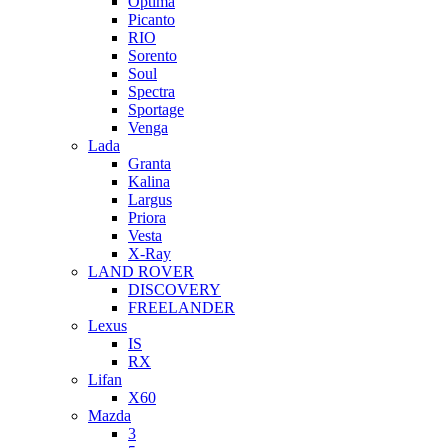
Optima
Picanto
RIO
Sorento
Soul
Spectra
Sportage
Venga
Lada
Granta
Kalina
Largus
Priora
Vesta
X-Ray
LAND ROVER
DISCOVERY
FREELANDER
Lexus
IS
RX
Lifan
X60
Mazda
3