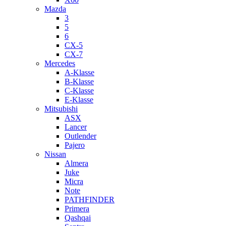
Mazda
3
5
6
CX-5
CX-7
Mercedes
A-Klasse
B-Klasse
C-Klasse
E-Klasse
Mitsubishi
ASX
Lancer
Outlender
Pajero
Nissan
Almera
Juke
Micra
Note
PATHFINDER
Primera
Qashqai