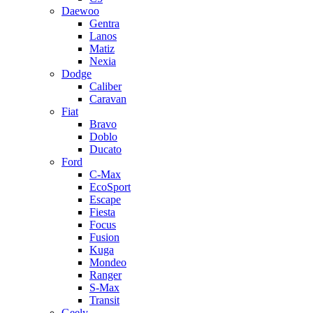
Daewoo
Gentra
Lanos
Matiz
Nexia
Dodge
Caliber
Caravan
Fiat
Bravo
Doblo
Ducato
Ford
C-Max
EcoSport
Escape
Fiesta
Focus
Fusion
Kuga
Mondeo
Ranger
S-Max
Transit
Geely