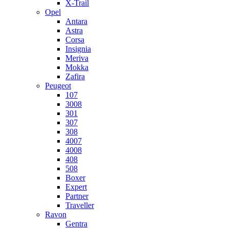
X-Trail
Opel
Antara
Astra
Corsa
Insignia
Meriva
Mokka
Zafira
Peugeot
107
3008
301
307
308
4007
4008
408
508
Boxer
Expert
Partner
Traveller
Ravon
Gentra