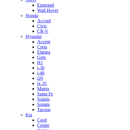
Emgrand
Wall Hover
Honda
Accord
Civic
CR-V
Hyundai
Accent
Creta
Elantra
Getz
H1
i-30
i-40
i20
ix-35
Matrix
Santa Fe
Solaris
Sonata
Tucson
Kia
Ceed
Cerato