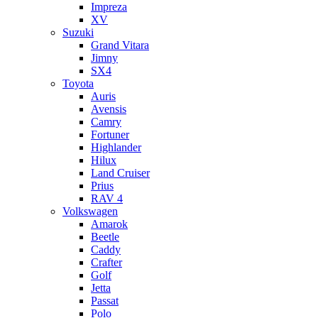
Impreza
XV
Suzuki
Grand Vitara
Jimny
SX4
Toyota
Auris
Avensis
Camry
Fortuner
Highlander
Hilux
Land Cruiser
Prius
RAV 4
Volkswagen
Amarok
Beetle
Caddy
Crafter
Golf
Jetta
Passat
Polo