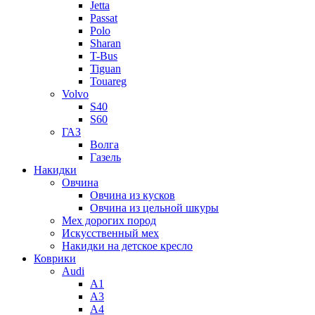
Jetta
Passat
Polo
Sharan
T-Bus
Tiguan
Touareg
Volvo
S40
S60
ГАЗ
Волга
Газель
Накидки
Овчина
Овчина из кусков
Овчина из цельной шкуры
Мех дорогих пород
Искусственный мех
Накидки на детское кресло
Коврики
Audi
A1
A3
A4